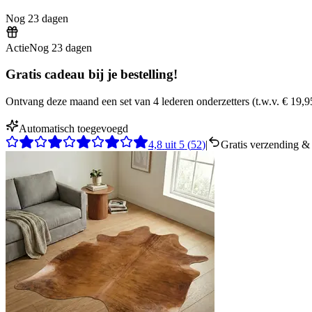
Nog
23
dagen
Actie
Nog
23
dagen
Gratis cadeau bij je bestelling!
Ontvang deze maand een set van 4 lederen onderzetters
(
t.w.v.
€ 19,9
Automatisch toegevoegd
4,8
uit
5
(
52
)
|
Gratis verzending & 