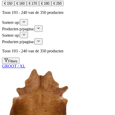
€ 150
€ 160
€ 170
€ 180
€ 250
Toon 193 - 240 van de 350 producten
Sorteer op:
Producten p/pagina:
Sorteer op:
Producten p/pagina:
Toon 193 - 240 van de 350 producten
Filters
GROOT / XL