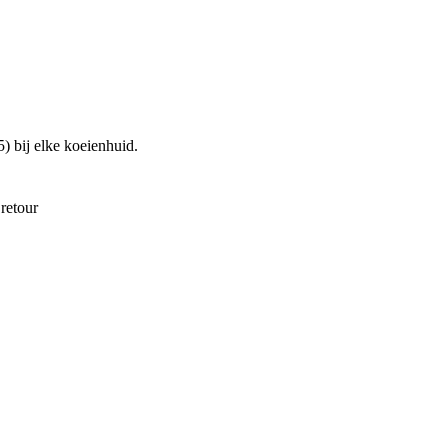
5
)
bij elke koeienhuid.
retour