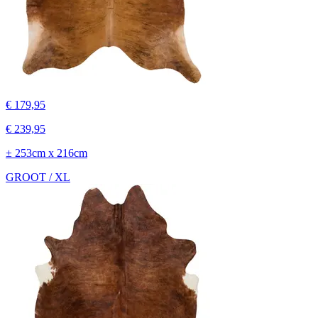
€ 179,95
€ 239,95
± 253cm x 216cm
GROOT / XL