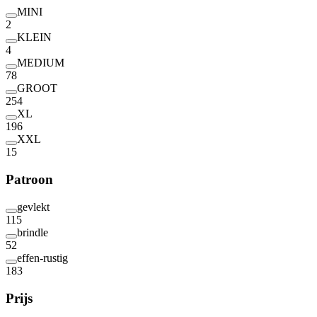
MINI
2
KLEIN
4
MEDIUM
78
GROOT
254
XL
196
XXL
15
Patroon
gevlekt
115
brindle
52
effen-rustig
183
Prijs