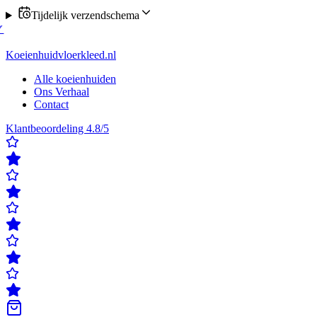
Tijdelijk verzendschema
stel nu verzending op maandag of donderdag
✓
Klanten beoordelen on
en beoordelen ons met een 4,8/5
✓
Gratis verzending & retour
✓
Achter
Koeienhuidvloerkleed.nl
Alle koeienhuiden
Ons Verhaal
Contact
Klantbeoordeling 4.8/5