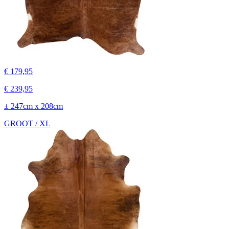
€ 179,95
€ 239,95
± 247cm x 208cm
GROOT / XL