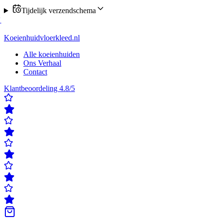
Tijdelijk verzendschema
stel nu verzending op maandag of donderdag
✓
Klanten beoordelen ons
en beoordelen ons met een 4,8/5
✓
Gratis verzending & retour
✓
Achter
Koeienhuidvloerkleed.nl
Alle koeienhuiden
Ons Verhaal
Contact
Klantbeoordeling 4.8/5