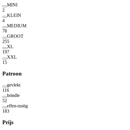
MINI
2
KLEIN
4
MEDIUM
78
GROOT
255
XL
197
XXL
15
Patroon
gevlekt
116
brindle
52
effen-rustig
183
Prijs