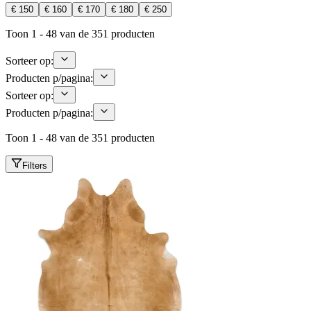
€ 150
€ 160
€ 170
€ 180
€ 250
Toon 1 - 48 van de 351 producten
Sorteer op:
Producten p/pagina:
Sorteer op:
Producten p/pagina:
Toon 1 - 48 van de 351 producten
Filters