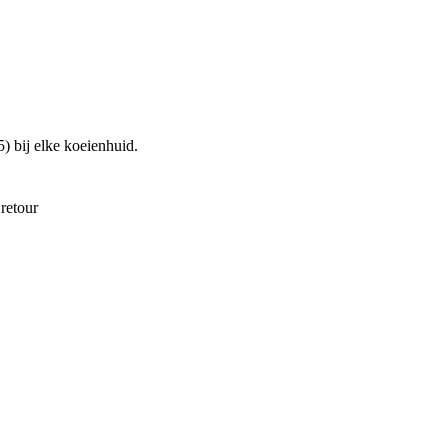
5
)
bij elke koeienhuid.
retour