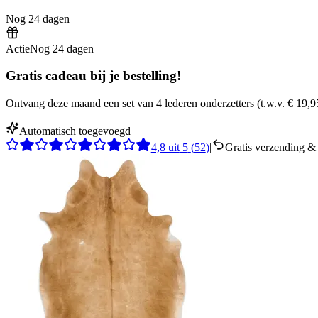
Nog
24
dagen
Actie
Nog
24
dagen
Gratis cadeau bij je bestelling!
Ontvang deze maand een set van 4 lederen onderzetters
(
t.w.v.
€ 19,9
Automatisch toegevoegd
4,8
uit
5
(
52
)
|
Gratis verzending & 