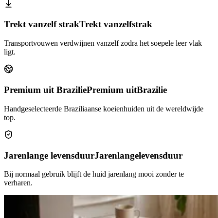
Trekt vanzelf strak
Trekt vanzelf
strak
Transportvouwen verdwijnen vanzelf zodra het soepele leer vlak
ligt.
Premium uit Brazilie
Premium uit
Brazilie
Handgeselecteerde Braziliaanse koeienhuiden uit de wereldwijde
top.
Jarenlange levensduur
Jarenlange
levensduur
Bij normaal gebruik blijft de huid jarenlang mooi zonder te
verharen.