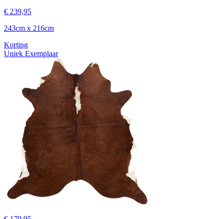
€ 239,95
243cm x 216cm
Korting
Uniek Exemplaar
€ 179,95