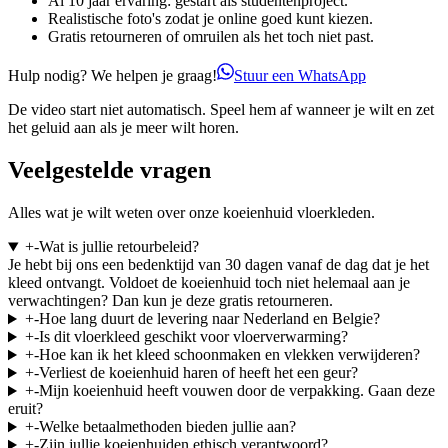
Al 10 jaar ervaring: gestart als studentenproject.
Realistische foto's zodat je online goed kunt kiezen.
Gratis retourneren of omruilen als het toch niet past.
Hulp nodig? We helpen je graag!
Stuur een WhatsApp
De video start niet automatisch. Speel hem af wanneer je wilt en zet
het geluid aan als je meer wilt horen.
Veelgestelde vragen
Alles wat je wilt weten over onze koeienhuid vloerkleden.
+
-
Wat is jullie retourbeleid?
Je hebt bij ons een bedenktijd van 30 dagen vanaf de dag dat je het
kleed ontvangt. Voldoet de koeienhuid toch niet helemaal aan je
verwachtingen? Dan kun je deze gratis retourneren.
+
-
Hoe lang duurt de levering naar Nederland en Belgie?
+
-
Is dit vloerkleed geschikt voor vloerverwarming?
+
-
Hoe kan ik het kleed schoonmaken en vlekken verwijderen?
+
-
Verliest de koeienhuid haren of heeft het een geur?
+
-
Mijn koeienhuid heeft vouwen door de verpakking. Gaan deze
eruit?
+
-
Welke betaalmethoden bieden jullie aan?
+
-
Zijn jullie koeienhuiden ethisch verantwoord?