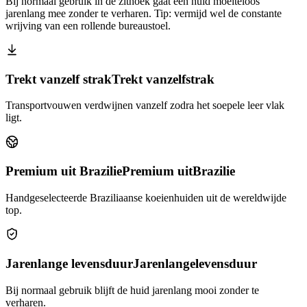
Bij normaal gebruik in de zithoek gaat een huid moeiteloos
jarenlang mee zonder te verharen. Tip: vermijd wel de constante
wrijving van een rollende bureaustoel.
Trekt vanzelf strak
Trekt vanzelf
strak
Transportvouwen verdwijnen vanzelf zodra het soepele leer vlak
ligt.
Premium uit Brazilie
Premium uit
Brazilie
Handgeselecteerde Braziliaanse koeienhuiden uit de wereldwijde
top.
Jarenlange levensduur
Jarenlange
levensduur
Bij normaal gebruik blijft de huid jarenlang mooi zonder te
verharen.