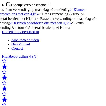
Tijdelijk verzendschema
erzending op maandag of donderdag
✓
Klanten
 met een 4,8/5
✓
Gratis verzending & retour
✓
en met Klarna
✓
Bestel nu verzending op maandag of
lanten beoordelen ons met een 4,8/5
✓
Gratis
etour
✓
Achteraf betalen met Klarna
Koeienhuidvloerkleed.nl
Alle koeienhuiden
Ons Verhaal
Contact
Klantbeoordeling 4.8/5