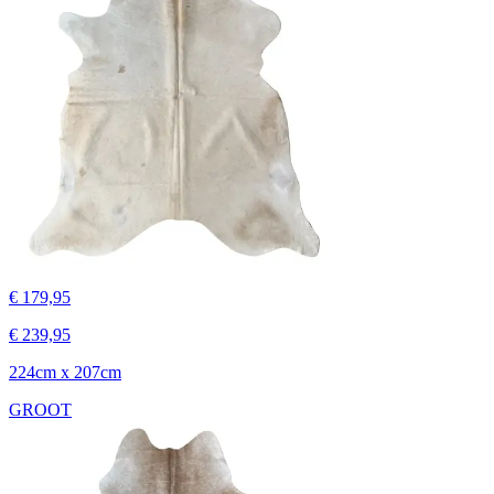
€ 179,95
€ 239,95
224cm x 207cm
GROOT