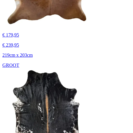
€ 179,95
€ 239,95
219cm x 203cm
GROOT