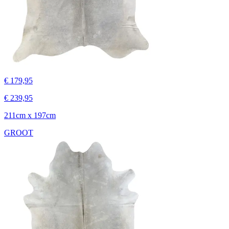
€ 179,95
€ 239,95
211cm x 197cm
GROOT