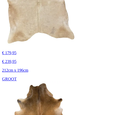
€ 179,95
€ 239,95
212cm x 196cm
GROOT