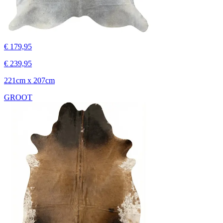
€ 179,95
€ 239,95
221cm x 207cm
GROOT