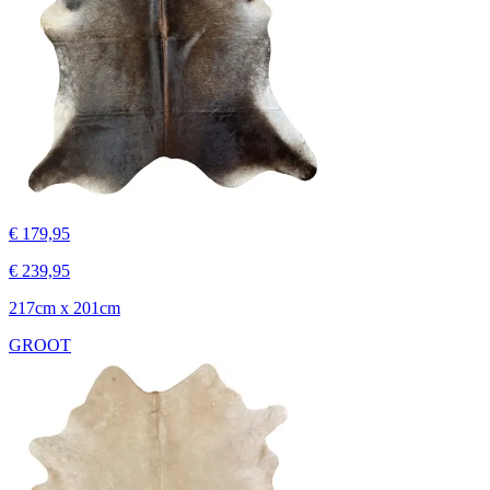
€ 179,95
€ 239,95
217cm x 201cm
GROOT