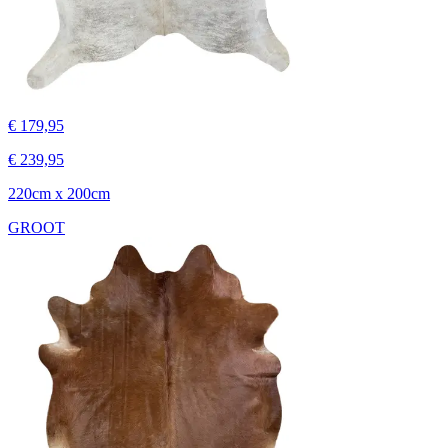
€ 179,95
€ 239,95
220cm x 200cm
GROOT