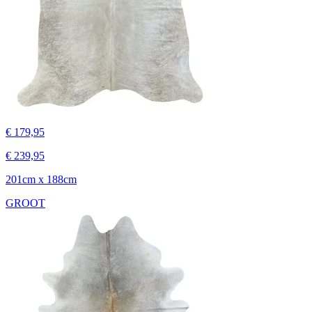
€ 179,95
€ 239,95
201cm x 188cm
GROOT