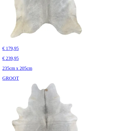
€ 179,95
€ 239,95
235cm x 205cm
GROOT