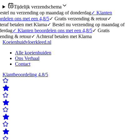
Tijdelijk verzendschema
u verzending op maandag of donderdag
✓
Klanten
ons met een 4,8/5
✓
Gratis verzending & retour
✓
talen met Klarna
✓
Bestel nu verzending op maandag of
✓
Klanten beoordelen ons met een 4,8/5
✓
Gratis
& retour
✓
Achteraf betalen met Klarna
Koeienhuidvloerkleed.nl
Alle koeienhuiden
Ons Verhaal
Contact
Klantbeoordeling 4.8/5