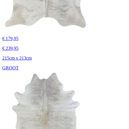
€ 179,95
€ 239,95
215cm x 213cm
GROOT