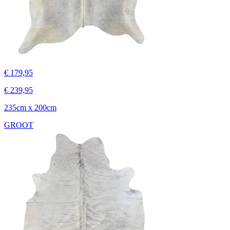
€ 179,95
€ 239,95
235cm x 200cm
GROOT