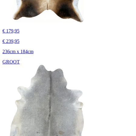
€ 179,95
€ 239,95
236cm x 184cm
GROOT