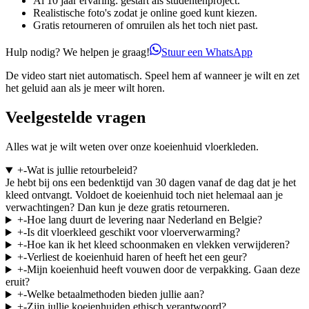
Al 10 jaar ervaring: gestart als studentenproject.
Realistische foto's zodat je online goed kunt kiezen.
Gratis retourneren of omruilen als het toch niet past.
Hulp nodig? We helpen je graag!
Stuur een WhatsApp
De video start niet automatisch. Speel hem af wanneer je wilt en zet
het geluid aan als je meer wilt horen.
Veelgestelde vragen
Alles wat je wilt weten over onze koeienhuid vloerkleden.
+
-
Wat is jullie retourbeleid?
Je hebt bij ons een bedenktijd van 30 dagen vanaf de dag dat je het
kleed ontvangt. Voldoet de koeienhuid toch niet helemaal aan je
verwachtingen? Dan kun je deze gratis retourneren.
+
-
Hoe lang duurt de levering naar Nederland en Belgie?
+
-
Is dit vloerkleed geschikt voor vloerverwarming?
+
-
Hoe kan ik het kleed schoonmaken en vlekken verwijderen?
+
-
Verliest de koeienhuid haren of heeft het een geur?
+
-
Mijn koeienhuid heeft vouwen door de verpakking. Gaan deze
eruit?
+
-
Welke betaalmethoden bieden jullie aan?
+
-
Zijn jullie koeienhuiden ethisch verantwoord?