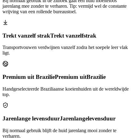
Bij normaal gebruik in de zithoek gaat een huid moeiteloos
jarenlang mee zonder te verharen. Tip: vermijd wel de constante
wrijving van een rollende bureaustoel.
Trekt vanzelf strak
Trekt vanzelf
strak
Transportvouwen verdwijnen vanzelf zodra het soepele leer vlak
ligt.
Premium uit Brazilie
Premium uit
Brazilie
Handgeselecteerde Braziliaanse koeienhuiden uit de wereldwijde
top.
Jarenlange levensduur
Jarenlange
levensduur
Bij normaal gebruik blijft de huid jarenlang mooi zonder te
verharen.