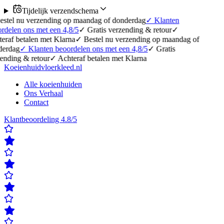
Tijdelijk verzendschema
erzending op maandag of donderdag
✓
Klanten
 met een 4,8/5
✓
Gratis verzending & retour
✓
n met Klarna
✓
Bestel nu verzending op maandag of
anten beoordelen ons met een 4,8/5
✓
Gratis
etour
✓
Achteraf betalen met Klarna
Koeienhuidvloerkleed.nl
Alle koeienhuiden
Ons Verhaal
Contact
Klantbeoordeling 4.8/5