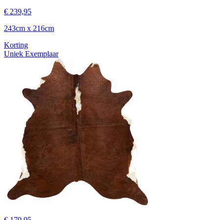
€ 239,95
243cm x 216cm
Korting
Uniek Exemplaar
€ 179,95