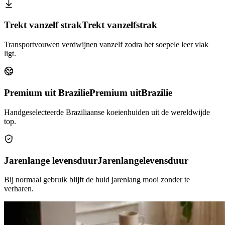
Trekt vanzelf strak
Trekt vanzelf
strak
Transportvouwen verdwijnen vanzelf zodra het soepele leer vlak
ligt.
Premium uit Brazilie
Premium uit
Brazilie
Handgeselecteerde Braziliaanse koeienhuiden uit de wereldwijde
top.
Jarenlange levensduur
Jarenlange
levensduur
Bij normaal gebruik blijft de huid jarenlang mooi zonder te
verharen.