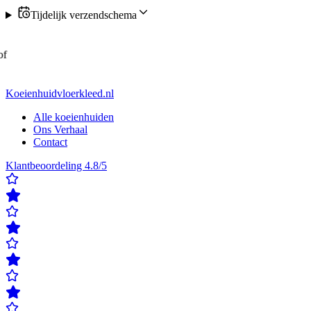
Tijdelijk verzendschema
✓
Bestel nu verzending op maandag of donderdag
✓
Klanten
beoordelen ons met een 4,8/5
✓
Gratis verzending & retour
✓
Achteraf betalen met Klarna
✓
Bestel nu verzending op maandag of
donderdag
✓
Klanten beoordelen ons met een 4,8/5
✓
Gratis
verzending & retour
✓
Achteraf betalen met Klarna
Koeienhuidvloerkleed.nl
Alle koeienhuiden
Ons Verhaal
Contact
Klantbeoordeling 4.8/5