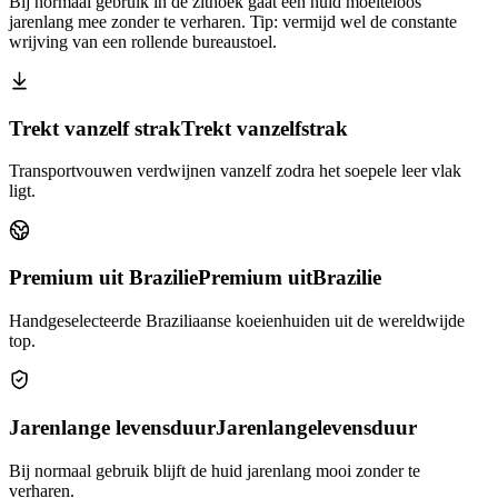
Bij normaal gebruik in de zithoek gaat een huid moeiteloos
jarenlang mee zonder te verharen. Tip: vermijd wel de constante
wrijving van een rollende bureaustoel.
Trekt vanzelf strak
Trekt vanzelf
strak
Transportvouwen verdwijnen vanzelf zodra het soepele leer vlak
ligt.
Premium uit Brazilie
Premium uit
Brazilie
Handgeselecteerde Braziliaanse koeienhuiden uit de wereldwijde
top.
Jarenlange levensduur
Jarenlange
levensduur
Bij normaal gebruik blijft de huid jarenlang mooi zonder te
verharen.