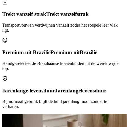
Trekt vanzelf strak
Trekt vanzelf
strak
Transportvouwen verdwijnen vanzelf zodra het soepele leer vlak
ligt.
Premium uit Brazilie
Premium uit
Brazilie
Handgeselecteerde Braziliaanse koeienhuiden uit de wereldwijde
top.
Jarenlange levensduur
Jarenlange
levensduur
Bij normaal gebruik blijft de huid jarenlang mooi zonder te
verharen.