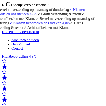
Tijdelijk verzendschema
erzending op maandag of donderdag
✓
Klanten
 met een 4,8/5
✓
Gratis verzending & retour
✓
en met Klarna
✓
Bestel nu verzending op maandag of
anten beoordelen ons met een 4,8/5
✓
Gratis
etour
✓
Achteraf betalen met Klarna
Koeienhuidvloerkleed.nl
Alle koeienhuiden
Ons Verhaal
Contact
Klantbeoordeling 4.8/5