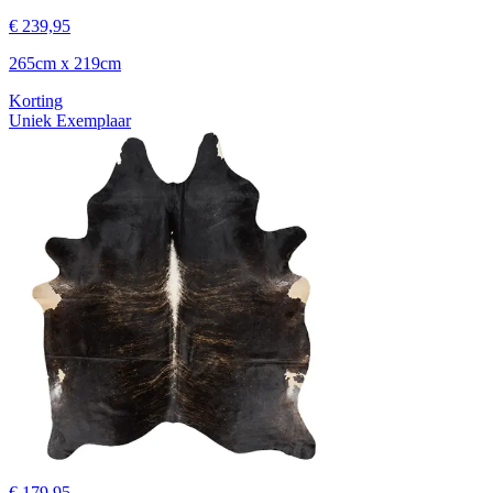
€ 239,95
265cm x 219cm
Korting
Uniek Exemplaar
€ 179,95