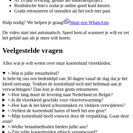
Al 10 jaar ervaring: gestart als studentenproject.
Realistische foto's zodat je online goed kunt kiezen.
Gratis retourneren of omruilen als het toch niet past.
Hulp nodig? We helpen je graag!
Stuur een WhatsApp
De video start niet automatisch. Speel hem af wanneer je wilt en zet
het geluid aan als je meer wilt horen.
Veelgestelde vragen
Alles wat je wilt weten over onze koeienhuid vloerkleden.
+
-
Wat is jullie retourbeleid?
Je hebt bij ons een bedenktijd van 30 dagen vanaf de dag dat je het
kleed ontvangt. Voldoet de koeienhuid toch niet helemaal aan je
verwachtingen? Dan kun je deze gratis retourneren.
+
-
Hoe lang duurt de levering naar Nederland en Belgie?
+
-
Is dit vloerkleed geschikt voor vloerverwarming?
+
-
Hoe kan ik het kleed schoonmaken en vlekken verwijderen?
+
-
Verliest de koeienhuid haren of heeft het een geur?
+
-
Mijn koeienhuid heeft vouwen door de verpakking. Gaan deze
eruit?
+
-
Welke betaalmethoden bieden jullie aan?
+
-
Zijn jullie koeienhuiden ethisch verantwoord?