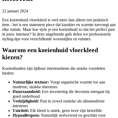
22 januari 2024
Een koeienhuid vloerkleed is veel meer dan alleen een praktisch
item - het is een statement piece dat karakter en warmte toevoegt aan
elke ruimte. Maar hoe style je een koeienhuid zo dat het perfect past
in jouw interieur? In deze uitgebreide gids delen we professionele
styling-tips voor verschillende woonstijlen en ruimtes.
Waarom een koeienhuid vloerkleed
kiezen?
Koeienhuiden zijn tijdloze interieuritems die unieke voordelen
bieden:
Natuurlijke textuur:
Voegt organische warmte toe aan
moderne, strakke interieurs
Duurzaamheid:
Een investering die decennia meegaat bij
goed onderhoud
Veelzijdigheid:
Past in zowel rustieke als ultramoderne
interieurs
Uniciteit:
Elk kleed is uniek, geen twee zijn hetzelfde
Hypoallergeen:
Natuurlijk stofwerend en geschikt voor