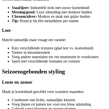
Staal/ijzer:
Industriële look met rauwe koeienhuid
Messing/goud:
Luxe uitstraling met donkere huiden
Chroom/zilver:
Modern en strak met grijze huiden
Tip:
Houd je bij één metaalkleur per ruimte
Leer
Matcht natuurlijk maar vraagt om variatie:
Kies verschillende texturen (glad leer vs. koeienhuid)
Varieer in kleurintensiteit
Voeg andere materialen toe om monotonie te voorkomen
Speel met verschillende formaten en vormen
Seizoensgebonden styling
Lente en zomer
Maak je koeienhuid geschikt voor warmere maanden:
Combineer met lichte, natuurlijke kleuren
Voeg linnen en katoen toe voor een frisse uitstraling
Gebruik verse bloemen en groene planten