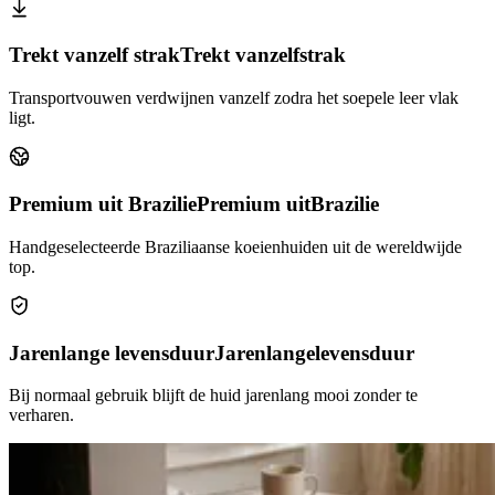
Trekt vanzelf strak
Trekt vanzelf
strak
Transportvouwen verdwijnen vanzelf zodra het soepele leer vlak
ligt.
Premium uit Brazilie
Premium uit
Brazilie
Handgeselecteerde Braziliaanse koeienhuiden uit de wereldwijde
top.
Jarenlange levensduur
Jarenlange
levensduur
Bij normaal gebruik blijft de huid jarenlang mooi zonder te
verharen.