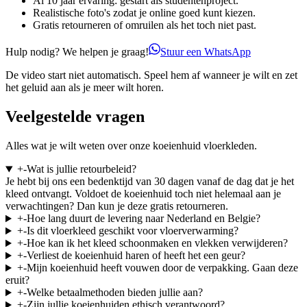
Al 10 jaar ervaring: gestart als studentenproject.
Realistische foto's zodat je online goed kunt kiezen.
Gratis retourneren of omruilen als het toch niet past.
Hulp nodig? We helpen je graag!
Stuur een WhatsApp
De video start niet automatisch. Speel hem af wanneer je wilt en zet
het geluid aan als je meer wilt horen.
Veelgestelde vragen
Alles wat je wilt weten over onze koeienhuid vloerkleden.
+
-
Wat is jullie retourbeleid?
Je hebt bij ons een bedenktijd van 30 dagen vanaf de dag dat je het
kleed ontvangt. Voldoet de koeienhuid toch niet helemaal aan je
verwachtingen? Dan kun je deze gratis retourneren.
+
-
Hoe lang duurt de levering naar Nederland en Belgie?
+
-
Is dit vloerkleed geschikt voor vloerverwarming?
+
-
Hoe kan ik het kleed schoonmaken en vlekken verwijderen?
+
-
Verliest de koeienhuid haren of heeft het een geur?
+
-
Mijn koeienhuid heeft vouwen door de verpakking. Gaan deze
eruit?
+
-
Welke betaalmethoden bieden jullie aan?
+
-
Zijn jullie koeienhuiden ethisch verantwoord?