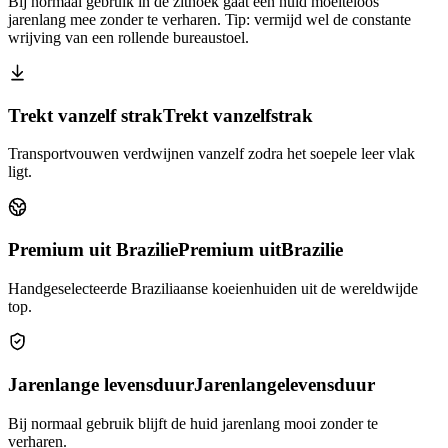
Bij normaal gebruik in de zithoek gaat een huid moeiteloos
jarenlang mee zonder te verharen. Tip: vermijd wel de constante
wrijving van een rollende bureaustoel.
Trekt vanzelf strak
Trekt vanzelf
strak
Transportvouwen verdwijnen vanzelf zodra het soepele leer vlak
ligt.
Premium uit Brazilie
Premium uit
Brazilie
Handgeselecteerde Braziliaanse koeienhuiden uit de wereldwijde
top.
Jarenlange levensduur
Jarenlange
levensduur
Bij normaal gebruik blijft de huid jarenlang mooi zonder te
verharen.