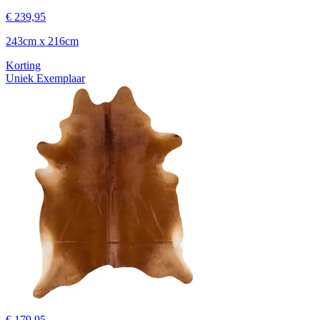
€ 239,95
243cm x 216cm
Korting
Uniek Exemplaar
€ 179,95