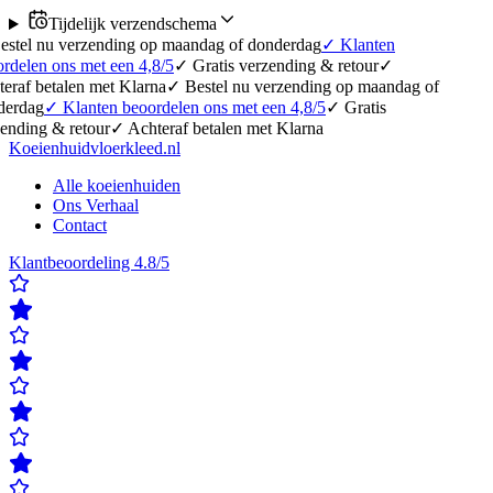
Tijdelijk verzendschema
erzending op maandag of donderdag
✓
Klanten
 met een 4,8/5
✓
Gratis verzending & retour
✓
en met Klarna
✓
Bestel nu verzending op maandag of
anten beoordelen ons met een 4,8/5
✓
Gratis
etour
✓
Achteraf betalen met Klarna
Koeienhuidvloerkleed.nl
Alle koeienhuiden
Ons Verhaal
Contact
Klantbeoordeling 4.8/5