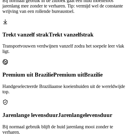
Bij normaal gebruik in de zithoek gaat een huid moeiteloos
jarenlang mee zonder te verharen. Tip: vermijd wel de constante
wrijving van een rollende bureaustoel.
Trekt vanzelf strak
Trekt vanzelf
strak
Transportvouwen verdwijnen vanzelf zodra het soepele leer vlak
ligt.
Premium uit Brazilie
Premium uit
Brazilie
Handgeselecteerde Braziliaanse koeienhuiden uit de wereldwijde
top.
Jarenlange levensduur
Jarenlange
levensduur
Bij normaal gebruik blijft de huid jarenlang mooi zonder te
verharen.