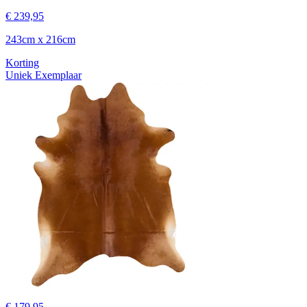
€ 239,95
243cm x 216cm
Korting
Uniek Exemplaar
€ 179,95