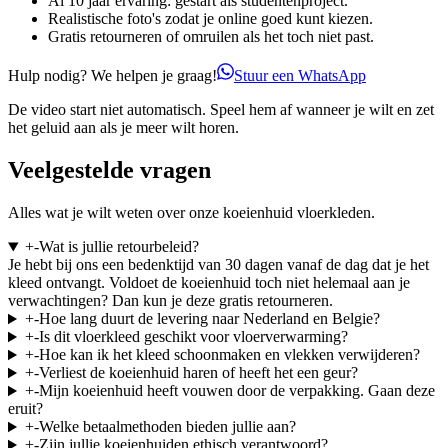
Al 10 jaar ervaring: gestart als studentenproject.
Realistische foto's zodat je online goed kunt kiezen.
Gratis retourneren of omruilen als het toch niet past.
Hulp nodig? We helpen je graag!
Stuur een WhatsApp
De video start niet automatisch. Speel hem af wanneer je wilt en zet
het geluid aan als je meer wilt horen.
Veelgestelde vragen
Alles wat je wilt weten over onze koeienhuid vloerkleden.
+
-
Wat is jullie retourbeleid?
Je hebt bij ons een bedenktijd van 30 dagen vanaf de dag dat je het
kleed ontvangt. Voldoet de koeienhuid toch niet helemaal aan je
verwachtingen? Dan kun je deze gratis retourneren.
+
-
Hoe lang duurt de levering naar Nederland en Belgie?
+
-
Is dit vloerkleed geschikt voor vloerverwarming?
+
-
Hoe kan ik het kleed schoonmaken en vlekken verwijderen?
+
-
Verliest de koeienhuid haren of heeft het een geur?
+
-
Mijn koeienhuid heeft vouwen door de verpakking. Gaan deze
eruit?
+
-
Welke betaalmethoden bieden jullie aan?
+
-
Zijn jullie koeienhuiden ethisch verantwoord?