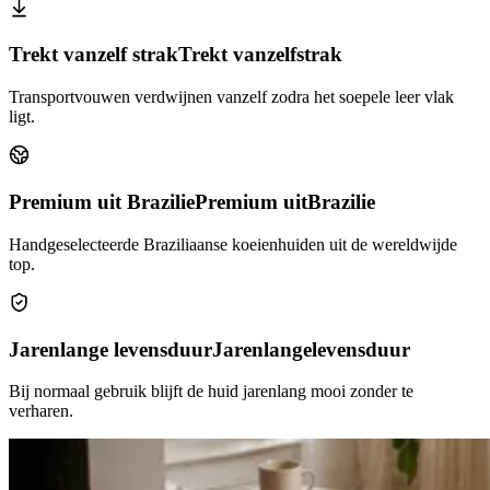
Trekt vanzelf strak
Trekt vanzelf
strak
Transportvouwen verdwijnen vanzelf zodra het soepele leer vlak
ligt.
Premium uit Brazilie
Premium uit
Brazilie
Handgeselecteerde Braziliaanse koeienhuiden uit de wereldwijde
top.
Jarenlange levensduur
Jarenlange
levensduur
Bij normaal gebruik blijft de huid jarenlang mooi zonder te
verharen.