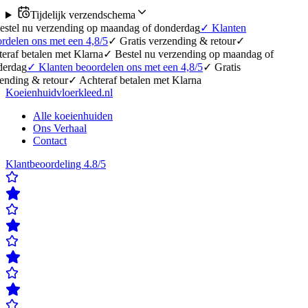
Tijdelijk verzendschema
erzending op maandag of donderdag
✓
Klanten
 met een 4,8/5
✓
Gratis verzending & retour
✓
en met Klarna
✓
Bestel nu verzending op maandag of
anten beoordelen ons met een 4,8/5
✓
Gratis
etour
✓
Achteraf betalen met Klarna
Koeienhuidvloerkleed.nl
Alle koeienhuiden
Ons Verhaal
Contact
Klantbeoordeling 4.8/5