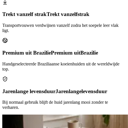
Trekt vanzelf strak
Trekt vanzelf
strak
Transportvouwen verdwijnen vanzelf zodra het soepele leer vlak
ligt.
Premium uit Brazilie
Premium uit
Brazilie
Handgeselecteerde Braziliaanse koeienhuiden uit de wereldwijde
top.
Jarenlange levensduur
Jarenlange
levensduur
Bij normaal gebruik blijft de huid jarenlang mooi zonder te
verharen.