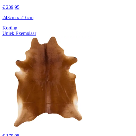
€ 239,95
243cm x 216cm
Korting
Uniek Exemplaar
€ 179,95