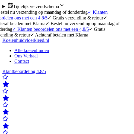
Tijdelijk verzendschema
erzending op maandag of donderdag
✓
Klanten
 met een 4,8/5
✓
Gratis verzending & retour
✓
en met Klarna
✓
Bestel nu verzending op maandag of
lanten beoordelen ons met een 4,8/5
✓
Gratis
etour
✓
Achteraf betalen met Klarna
Koeienhuidvloerkleed.nl
Alle koeienhuiden
Ons Verhaal
Contact
Klantbeoordeling 4.8/5