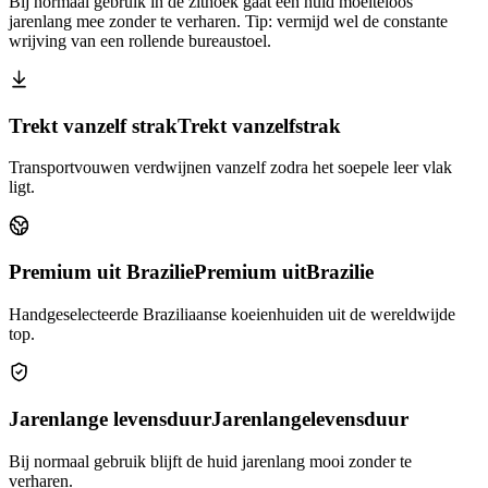
Bij normaal gebruik in de zithoek gaat een huid moeiteloos
jarenlang mee zonder te verharen. Tip: vermijd wel de constante
wrijving van een rollende bureaustoel.
Trekt vanzelf strak
Trekt vanzelf
strak
Transportvouwen verdwijnen vanzelf zodra het soepele leer vlak
ligt.
Premium uit Brazilie
Premium uit
Brazilie
Handgeselecteerde Braziliaanse koeienhuiden uit de wereldwijde
top.
Jarenlange levensduur
Jarenlange
levensduur
Bij normaal gebruik blijft de huid jarenlang mooi zonder te
verharen.