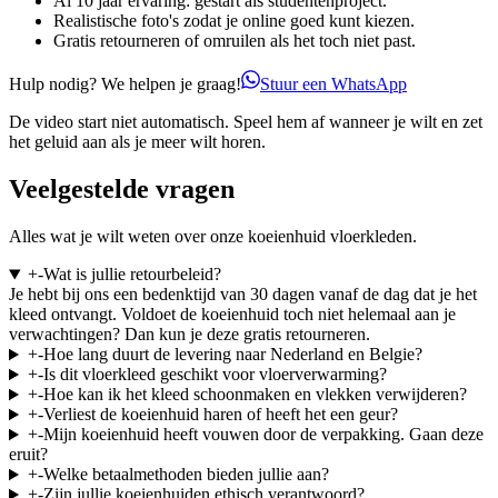
Al 10 jaar ervaring: gestart als studentenproject.
Realistische foto's zodat je online goed kunt kiezen.
Gratis retourneren of omruilen als het toch niet past.
Hulp nodig? We helpen je graag!
Stuur een WhatsApp
De video start niet automatisch. Speel hem af wanneer je wilt en zet
het geluid aan als je meer wilt horen.
Veelgestelde vragen
Alles wat je wilt weten over onze koeienhuid vloerkleden.
+
-
Wat is jullie retourbeleid?
Je hebt bij ons een bedenktijd van 30 dagen vanaf de dag dat je het
kleed ontvangt. Voldoet de koeienhuid toch niet helemaal aan je
verwachtingen? Dan kun je deze gratis retourneren.
+
-
Hoe lang duurt de levering naar Nederland en Belgie?
+
-
Is dit vloerkleed geschikt voor vloerverwarming?
+
-
Hoe kan ik het kleed schoonmaken en vlekken verwijderen?
+
-
Verliest de koeienhuid haren of heeft het een geur?
+
-
Mijn koeienhuid heeft vouwen door de verpakking. Gaan deze
eruit?
+
-
Welke betaalmethoden bieden jullie aan?
+
-
Zijn jullie koeienhuiden ethisch verantwoord?