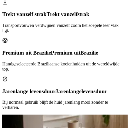
Trekt vanzelf strak
Trekt vanzelf
strak
Transportvouwen verdwijnen vanzelf zodra het soepele leer vlak
ligt.
Premium uit Brazilie
Premium uit
Brazilie
Handgeselecteerde Braziliaanse koeienhuiden uit de wereldwijde
top.
Jarenlange levensduur
Jarenlange
levensduur
Bij normaal gebruik blijft de huid jarenlang mooi zonder te
verharen.