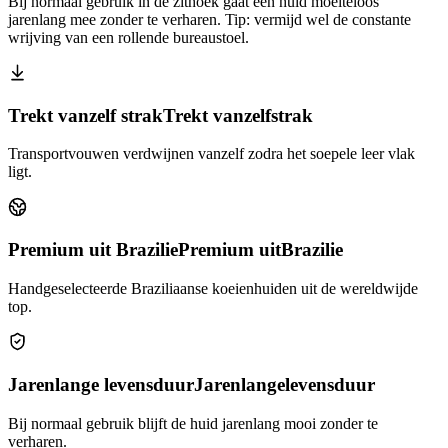
Bij normaal gebruik in de zithoek gaat een huid moeiteloos
jarenlang mee zonder te verharen. Tip: vermijd wel de constante
wrijving van een rollende bureaustoel.
Trekt vanzelf strak
Trekt vanzelf
strak
Transportvouwen verdwijnen vanzelf zodra het soepele leer vlak
ligt.
Premium uit Brazilie
Premium uit
Brazilie
Handgeselecteerde Braziliaanse koeienhuiden uit de wereldwijde
top.
Jarenlange levensduur
Jarenlange
levensduur
Bij normaal gebruik blijft de huid jarenlang mooi zonder te
verharen.