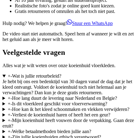
Al 10 jaar ervaring: gestart als studentenproject.
Realistische foto's zodat je online goed kunt kiezen.
Gratis retourneren of omruilen als het toch niet past.
Hulp nodig? We helpen je graag!
Stuur een WhatsApp
De video start niet automatisch. Speel hem af wanneer je wilt en zet
het geluid aan als je meer wilt horen.
Veelgestelde vragen
Alles wat je wilt weten over onze koeienhuid vloerkleden.
+
-
Wat is jullie retourbeleid?
Je hebt bij ons een bedenktijd van 30 dagen vanaf de dag dat je het
kleed ontvangt. Voldoet de koeienhuid toch niet helemaal aan je
verwachtingen? Dan kun je deze gratis retourneren.
+
-
Hoe lang duurt de levering naar Nederland en Belgie?
+
-
Is dit vloerkleed geschikt voor vloerverwarming?
+
-
Hoe kan ik het kleed schoonmaken en vlekken verwijderen?
+
-
Verliest de koeienhuid haren of heeft het een geur?
+
-
Mijn koeienhuid heeft vouwen door de verpakking. Gaan deze
eruit?
+
-
Welke betaalmethoden bieden jullie aan?
+
-
Zijn jullie koeienhuiden ethisch verantwoord?