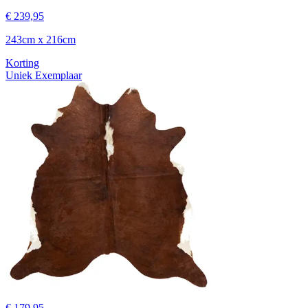
€ 239,95
243cm x 216cm
Korting
Uniek Exemplaar
€ 179,95