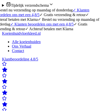
Tijdelijk verzendschema
erzending op maandag of donderdag
✓
Klanten
 met een 4,8/5
✓
Gratis verzending & retour
✓
en met Klarna
✓
Bestel nu verzending op maandag of
lanten beoordelen ons met een 4,8/5
✓
Gratis
etour
✓
Achteraf betalen met Klarna
Koeienhuidvloerkleed.nl
Alle koeienhuiden
Ons Verhaal
Contact
Klantbeoordeling 4.8/5