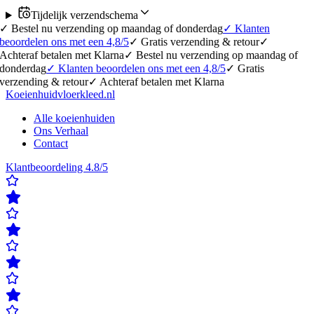
Tijdelijk verzendschema
Bestel nu verzending op maandag of donderdag
✓
Klanten
oordelen ons met een 4,8/5
✓
Gratis verzending & retour
✓
hteraf betalen met Klarna
✓
Bestel nu verzending op maandag of
nderdag
✓
Klanten beoordelen ons met een 4,8/5
✓
Gratis
rzending & retour
✓
Achteraf betalen met Klarna
Koeienhuidvloerkleed.nl
Alle koeienhuiden
Ons Verhaal
Contact
Klantbeoordeling 4.8/5