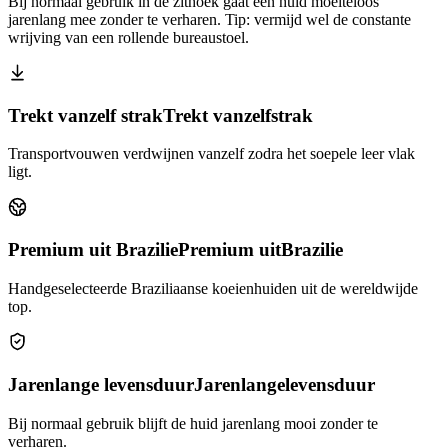
Bij normaal gebruik in de zithoek gaat een huid moeiteloos
jarenlang mee zonder te verharen. Tip: vermijd wel de constante
wrijving van een rollende bureaustoel.
Trekt vanzelf strak
Trekt vanzelf
strak
Transportvouwen verdwijnen vanzelf zodra het soepele leer vlak
ligt.
Premium uit Brazilie
Premium uit
Brazilie
Handgeselecteerde Braziliaanse koeienhuiden uit de wereldwijde
top.
Jarenlange levensduur
Jarenlange
levensduur
Bij normaal gebruik blijft de huid jarenlang mooi zonder te
verharen.