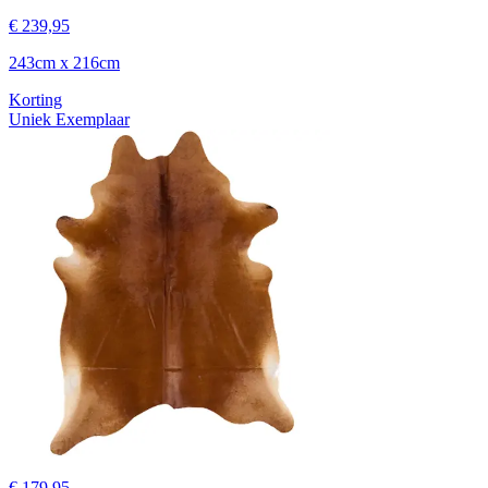
€ 239,95
243cm x 216cm
Korting
Uniek Exemplaar
€ 179,95