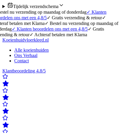
Tijdelijk verzendschema
erzending op maandag of donderdag
✓
Klanten
 met een 4,8/5
✓
Gratis verzending & retour
✓
en met Klarna
✓
Bestel nu verzending op maandag of
anten beoordelen ons met een 4,8/5
✓
Gratis
etour
✓
Achteraf betalen met Klarna
Koeienhuidvloerkleed.nl
Alle koeienhuiden
Ons Verhaal
Contact
Klantbeoordeling 4.8/5