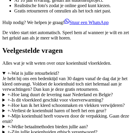
Al 10 jaar ervaring: gestart als studentenproject.
Realistische foto's zodat je online goed kunt kiezen.
Gratis retourneren of omruilen als het toch niet past.
Hulp nodig? We helpen je graag!
Stuur een WhatsApp
De video start niet automatisch. Speel hem af wanneer je wilt en zet
het geluid aan als je meer wilt horen.
Veelgestelde vragen
Alles wat je wilt weten over onze koeienhuid vloerkleden.
+
-
Wat is jullie retourbeleid?
Je hebt bij ons een bedenktijd van 30 dagen vanaf de dag dat je het
kleed ontvangt. Voldoet de koeienhuid toch niet helemaal aan je
verwachtingen? Dan kun je deze gratis retourneren.
+
-
Hoe lang duurt de levering naar Nederland en Belgie?
+
-
Is dit vloerkleed geschikt voor vloerverwarming?
+
-
Hoe kan ik het kleed schoonmaken en vlekken verwijderen?
+
-
Verliest de koeienhuid haren of heeft het een geur?
+
-
Mijn koeienhuid heeft vouwen door de verpakking. Gaan deze
eruit?
+
-
Welke betaalmethoden bieden jullie aan?
+
-
Zijn jullie koeienhuiden ethisch verantwoord?