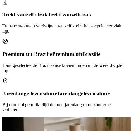
Trekt vanzelf strak
Trekt vanzelf
strak
Transportvouwen verdwijnen vanzelf zodra het soepele leer vlak
ligt.
Premium uit Brazilie
Premium uit
Brazilie
Handgeselecteerde Braziliaanse koeienhuiden uit de wereldwijde
top.
Jarenlange levensduur
Jarenlange
levensduur
Bij normaal gebruik blijft de huid jarenlang mooi zonder te
verharen.