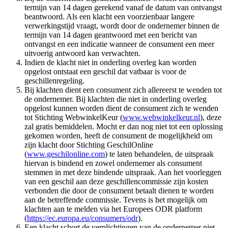
termijn van 14 dagen gerekend vanaf de datum van ontvangst
beantwoord. Als een klacht een voorzienbaar langere
verwerkingstijd vraagt, wordt door de ondernemer binnen de
termijn van 14 dagen geantwoord met een bericht van
ontvangst en een indicatie wanneer de consument een meer
uitvoerig antwoord kan verwachten.
Indien de klacht niet in onderling overleg kan worden
opgelost ontstaat een geschil dat vatbaar is voor de
geschillenregeling.
Bij klachten dient een consument zich allereerst te wenden tot
de ondernemer. Bij klachten die niet in onderling overleg
opgelost kunnen worden dient de consument zich te wenden
tot Stichting WebwinkelKeur (
www.webwinkelkeur.nl
), deze
zal gratis bemiddelen. Mocht er dan nog niet tot een oplossing
gekomen worden, heeft de consument de mogelijkheid om
zijn klacht door Stichting GeschilOnline
(
www.geschilonline.com
) te laten behandelen, de uitspraak
hiervan is bindend en zowel ondernemer als consument
stemmen in met deze bindende uitspraak. Aan het voorleggen
van een geschil aan deze geschillencommissie zijn kosten
verbonden die door de consument betaalt dienen te worden
aan de betreffende commissie. Tevens is het mogelijk om
klachten aan te melden via het Europees ODR platform
(
https://ec.europa.eu/consumers/odr
).
Een klacht schort de verplichtingen van de ondernemer niet