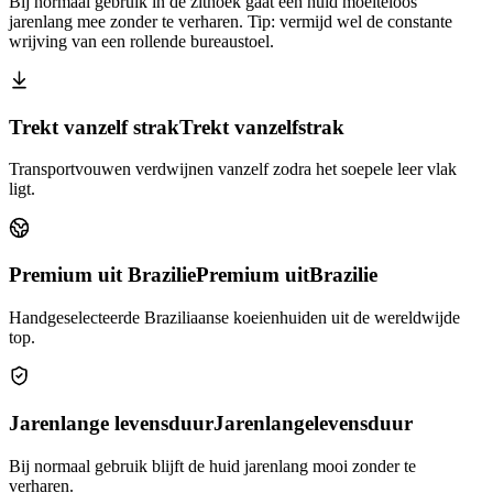
Bij normaal gebruik in de zithoek gaat een huid moeiteloos
jarenlang mee zonder te verharen. Tip: vermijd wel de constante
wrijving van een rollende bureaustoel.
Trekt vanzelf strak
Trekt vanzelf
strak
Transportvouwen verdwijnen vanzelf zodra het soepele leer vlak
ligt.
Premium uit Brazilie
Premium uit
Brazilie
Handgeselecteerde Braziliaanse koeienhuiden uit de wereldwijde
top.
Jarenlange levensduur
Jarenlange
levensduur
Bij normaal gebruik blijft de huid jarenlang mooi zonder te
verharen.