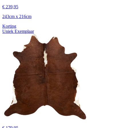
€ 239,95
243cm x 216cm
Korting
Uniek Exemplaar
€ 179,95