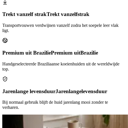
Trekt vanzelf strak
Trekt vanzelf
strak
Transportvouwen verdwijnen vanzelf zodra het soepele leer vlak
ligt.
Premium uit Brazilie
Premium uit
Brazilie
Handgeselecteerde Braziliaanse koeienhuiden uit de wereldwijde
top.
Jarenlange levensduur
Jarenlange
levensduur
Bij normaal gebruik blijft de huid jarenlang mooi zonder te
verharen.