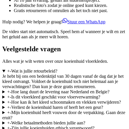
Al 10 jaar ervaring: gestart als studentenproject.
Realistische foto's zodat je online goed kunt kiezen.
Gratis retourneren of omruilen als het toch niet past.
Hulp nodig? We helpen je graag!
Stuur een WhatsApp
De video start niet automatisch. Speel hem af wanneer je wilt en zet
het geluid aan als je meer wilt horen.
Veelgestelde vragen
Alles wat je wilt weten over onze koeienhuid vloerkleden.
+
-
Wat is jullie retourbeleid?
Je hebt bij ons een bedenktijd van 30 dagen vanaf de dag dat je het
kleed ontvangt. Voldoet de koeienhuid toch niet helemaal aan je
verwachtingen? Dan kun je deze gratis retourneren.
+
-
Hoe lang duurt de levering naar Nederland en Belgie?
+
-
Is dit vloerkleed geschikt voor vloerverwarming?
+
-
Hoe kan ik het kleed schoonmaken en vlekken verwijderen?
+
-
Verliest de koeienhuid haren of heeft het een geur?
+
-
Mijn koeienhuid heeft vouwen door de verpakking. Gaan deze
eruit?
+
-
Welke betaalmethoden bieden jullie aan?
+
-
Zijn jullie koeienhuiden ethisch verantwoord?