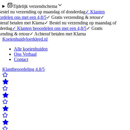
Tijdelijk verzendschema
erzending op maandag of donderdag
✓
Klanten
 met een 4,8/5
✓
Gratis verzending & retour
✓
en met Klarna
✓
Bestel nu verzending op maandag of
lanten beoordelen ons met een 4,8/5
✓
Gratis
etour
✓
Achteraf betalen met Klarna
Koeienhuidvloerkleed.nl
Alle koeienhuiden
Ons Verhaal
Contact
Klantbeoordeling 4.8/5