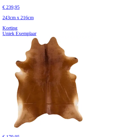
€ 239,95
243cm x 216cm
Korting
Uniek Exemplaar
€ 179,95