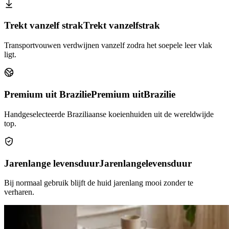
Trekt vanzelf strak
Trekt vanzelf
strak
Transportvouwen verdwijnen vanzelf zodra het soepele leer vlak
ligt.
Premium uit Brazilie
Premium uit
Brazilie
Handgeselecteerde Braziliaanse koeienhuiden uit de wereldwijde
top.
Jarenlange levensduur
Jarenlange
levensduur
Bij normaal gebruik blijft de huid jarenlang mooi zonder te
verharen.