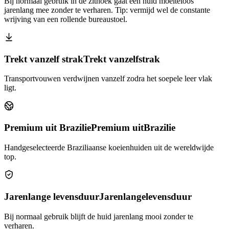
Bij normaal gebruik in de zithoek gaat een huid moeiteloos
jarenlang mee zonder te verharen. Tip: vermijd wel de constante
wrijving van een rollende bureaustoel.
Trekt vanzelf strak
Trekt vanzelf
strak
Transportvouwen verdwijnen vanzelf zodra het soepele leer vlak
ligt.
Premium uit Brazilie
Premium uit
Brazilie
Handgeselecteerde Braziliaanse koeienhuiden uit de wereldwijde
top.
Jarenlange levensduur
Jarenlange
levensduur
Bij normaal gebruik blijft de huid jarenlang mooi zonder te
verharen.