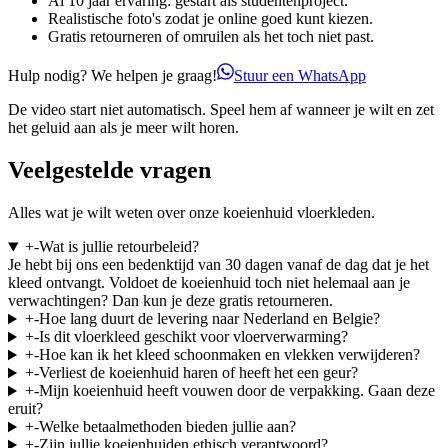
Al 10 jaar ervaring: gestart als studentenproject.
Realistische foto's zodat je online goed kunt kiezen.
Gratis retourneren of omruilen als het toch niet past.
Hulp nodig? We helpen je graag!
Stuur een WhatsApp
De video start niet automatisch. Speel hem af wanneer je wilt en zet
het geluid aan als je meer wilt horen.
Veelgestelde vragen
Alles wat je wilt weten over onze koeienhuid vloerkleden.
+
-
Wat is jullie retourbeleid?
Je hebt bij ons een bedenktijd van 30 dagen vanaf de dag dat je het
kleed ontvangt. Voldoet de koeienhuid toch niet helemaal aan je
verwachtingen? Dan kun je deze gratis retourneren.
+
-
Hoe lang duurt de levering naar Nederland en Belgie?
+
-
Is dit vloerkleed geschikt voor vloerverwarming?
+
-
Hoe kan ik het kleed schoonmaken en vlekken verwijderen?
+
-
Verliest de koeienhuid haren of heeft het een geur?
+
-
Mijn koeienhuid heeft vouwen door de verpakking. Gaan deze
eruit?
+
-
Welke betaalmethoden bieden jullie aan?
+
-
Zijn jullie koeienhuiden ethisch verantwoord?