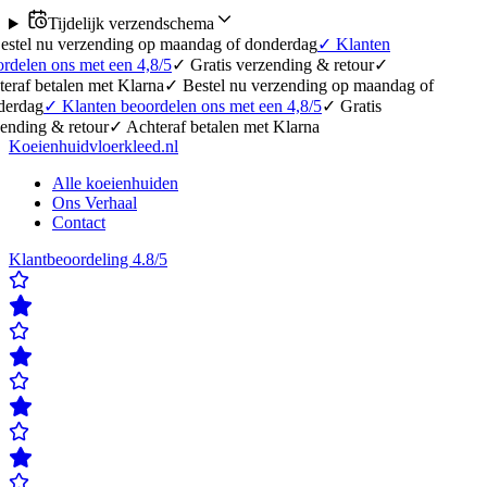
Tijdelijk verzendschema
erzending op maandag of donderdag
✓
Klanten
 met een 4,8/5
✓
Gratis verzending & retour
✓
en met Klarna
✓
Bestel nu verzending op maandag of
anten beoordelen ons met een 4,8/5
✓
Gratis
etour
✓
Achteraf betalen met Klarna
Koeienhuidvloerkleed.nl
Alle koeienhuiden
Ons Verhaal
Contact
Klantbeoordeling 4.8/5