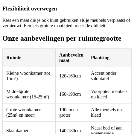
Flexibiliteit overwegen
Kies een maat die je ook kunt gebruiken als je meubels verplaatst of
vernieuwt. Een iets grotere maat biedt meer flexibiliteit.
Onze aanbevelingen per ruimtegrootte
Aanbevolen
Ruimte
Plaatsing
maat
Kleine woonkamer (tot
Accent onder
120-160cm
15m²)
salontafel
Middelgrote
Voorpoten meubels
160-190cm
woonkamer (15-25m²)
op kleed
Grote woonkamer
190cm en
Alle meubels op
(25m² en meer)
groter
kleed
Naast bed of aan
Slaapkamer
140-180cm
voeteneinde