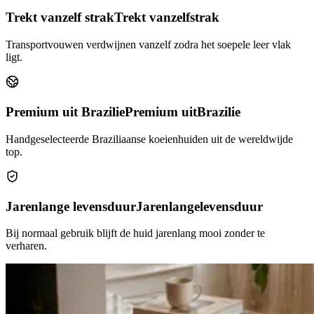
Trekt vanzelf strak
Trekt vanzelf
strak
Transportvouwen verdwijnen vanzelf zodra het soepele leer vlak
ligt.
Premium uit Brazilie
Premium uit
Brazilie
Handgeselecteerde Braziliaanse koeienhuiden uit de wereldwijde
top.
Jarenlange levensduur
Jarenlange
levensduur
Bij normaal gebruik blijft de huid jarenlang mooi zonder te
verharen.