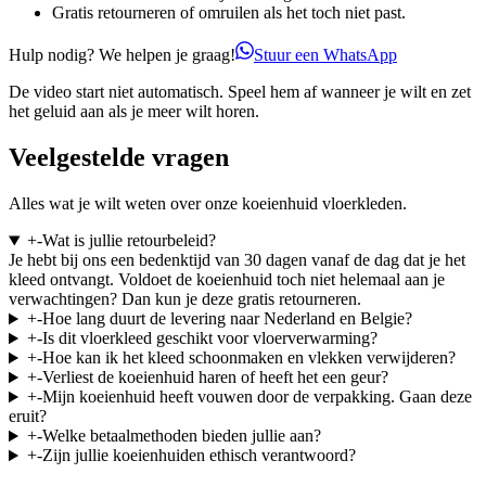
Gratis retourneren of omruilen als het toch niet past.
Hulp nodig? We helpen je graag!
Stuur een WhatsApp
De video start niet automatisch. Speel hem af wanneer je wilt en zet
het geluid aan als je meer wilt horen.
Veelgestelde vragen
Alles wat je wilt weten over onze koeienhuid vloerkleden.
+
-
Wat is jullie retourbeleid?
Je hebt bij ons een bedenktijd van 30 dagen vanaf de dag dat je het
kleed ontvangt. Voldoet de koeienhuid toch niet helemaal aan je
verwachtingen? Dan kun je deze gratis retourneren.
+
-
Hoe lang duurt de levering naar Nederland en Belgie?
+
-
Is dit vloerkleed geschikt voor vloerverwarming?
+
-
Hoe kan ik het kleed schoonmaken en vlekken verwijderen?
+
-
Verliest de koeienhuid haren of heeft het een geur?
+
-
Mijn koeienhuid heeft vouwen door de verpakking. Gaan deze
eruit?
+
-
Welke betaalmethoden bieden jullie aan?
+
-
Zijn jullie koeienhuiden ethisch verantwoord?