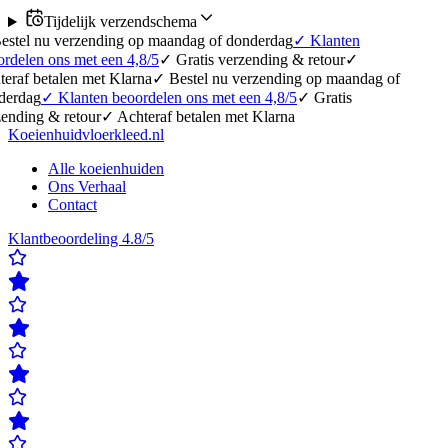
Tijdelijk verzendschema
erzending op maandag of donderdag
✓
Klanten
 met een 4,8/5
✓
Gratis verzending & retour
✓
en met Klarna
✓
Bestel nu verzending op maandag of
lanten beoordelen ons met een 4,8/5
✓
Gratis
etour
✓
Achteraf betalen met Klarna
Koeienhuidvloerkleed.nl
Alle koeienhuiden
Ons Verhaal
Contact
Klantbeoordeling 4.8/5