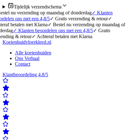
Tijdelijk verzendschema
erzending op maandag of donderdag
✓
Klanten
 met een 4,8/5
✓
Gratis verzending & retour
✓
en met Klarna
✓
Bestel nu verzending op maandag of
lanten beoordelen ons met een 4,8/5
✓
Gratis
etour
✓
Achteraf betalen met Klarna
Koeienhuidvloerkleed.nl
Alle koeienhuiden
Ons Verhaal
Contact
Klantbeoordeling 4.8/5