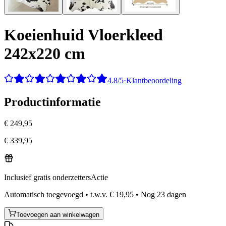
Koeienhuid Vloerkleed
242x220 cm
4.8/5
·
Klantbeoordeling
Productinformatie
€ 249,95
€ 339,95
Inclusief gratis onderzetters
Actie
Automatisch toegevoegd
•
t.w.v.
€ 19,95
•
Nog
23
dagen
Toevoegen aan winkelwagen