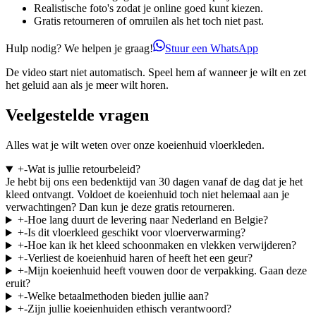
Realistische foto's zodat je online goed kunt kiezen.
Gratis retourneren of omruilen als het toch niet past.
Hulp nodig? We helpen je graag!
Stuur een WhatsApp
De video start niet automatisch. Speel hem af wanneer je wilt en zet
het geluid aan als je meer wilt horen.
Veelgestelde vragen
Alles wat je wilt weten over onze koeienhuid vloerkleden.
+
-
Wat is jullie retourbeleid?
Je hebt bij ons een bedenktijd van 30 dagen vanaf de dag dat je het
kleed ontvangt. Voldoet de koeienhuid toch niet helemaal aan je
verwachtingen? Dan kun je deze gratis retourneren.
+
-
Hoe lang duurt de levering naar Nederland en Belgie?
+
-
Is dit vloerkleed geschikt voor vloerverwarming?
+
-
Hoe kan ik het kleed schoonmaken en vlekken verwijderen?
+
-
Verliest de koeienhuid haren of heeft het een geur?
+
-
Mijn koeienhuid heeft vouwen door de verpakking. Gaan deze
eruit?
+
-
Welke betaalmethoden bieden jullie aan?
+
-
Zijn jullie koeienhuiden ethisch verantwoord?