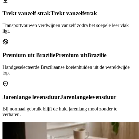
Trekt vanzelf strak
Trekt vanzelf
strak
Transportvouwen verdwijnen vanzelf zodra het soepele leer vlak
ligt.
Premium uit Brazilie
Premium uit
Brazilie
Handgeselecteerde Braziliaanse koeienhuiden uit de wereldwijde
top.
Jarenlange levensduur
Jarenlange
levensduur
Bij normaal gebruik blijft de huid jarenlang mooi zonder te
verharen.