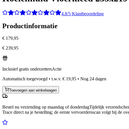
4.8/5
·
Klantbeoordeling
Productinformatie
€ 179,95
€ 239,95
Inclusief gratis onderzetters
Actie
Automatisch toegevoegd
•
t.w.v.
€ 19,95
•
Nog
24
dagen
Toevoegen aan winkelwagen
Bestel nu
verzending op maandag of donderdag
Tijdelijk verzendsch
Trace direct na je bestelling; de eerste vervoerdersscan volgt bij de ov