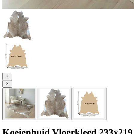
Koeienhuid Vloerkleed 233x219