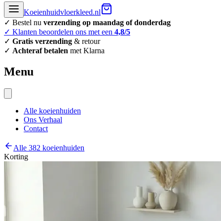
Koeienhuidvloerkleed.nl
✓ Bestel nu
verzending op maandag of donderdag
✓ Klanten beoordelen ons met een
4,8/5
✓
Gratis verzending
& retour
✓
Achteraf betalen
met Klarna
Menu
Alle koeienhuiden
Ons Verhaal
Contact
Alle 382 koeienhuiden
Korting