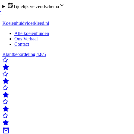
Tijdelijk verzendschema
l nu verzending op maandag of donderdag
✓
Klanten beoordelen ons me
beoordelen ons met een 4,8/5
✓
Gratis verzending & retour
✓
Achteraf 
Koeienhuidvloerkleed.nl
Alle koeienhuiden
Ons Verhaal
Contact
Klantbeoordeling 4.8/5