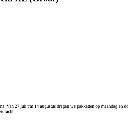
ema
:
Van 27 juli t/m 14 augustus dragen we pakketten op maandag en d
erdracht.