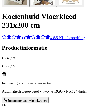
Koeienhuid Vloerkleed
231x200 cm
4.8/5
·
Klantbeoordeling
Productinformatie
€ 249,95
€ 339,95
Inclusief gratis onderzetters
Actie
Automatisch toegevoegd
•
t.w.v.
€ 19,95
•
Nog
24
dagen
Toevoegen aan winkelwagen