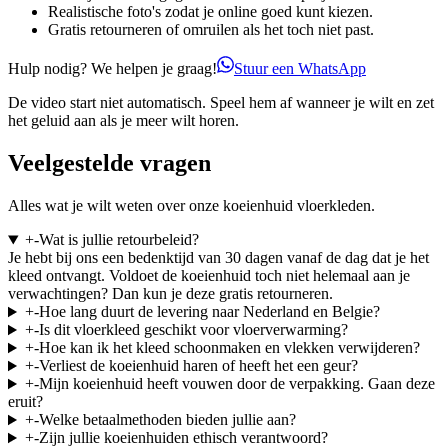
Realistische foto's zodat je online goed kunt kiezen.
Gratis retourneren of omruilen als het toch niet past.
Hulp nodig? We helpen je graag!
Stuur een WhatsApp
De video start niet automatisch. Speel hem af wanneer je wilt en zet
het geluid aan als je meer wilt horen.
Veelgestelde vragen
Alles wat je wilt weten over onze koeienhuid vloerkleden.
+
-
Wat is jullie retourbeleid?
Je hebt bij ons een bedenktijd van 30 dagen vanaf de dag dat je het
kleed ontvangt. Voldoet de koeienhuid toch niet helemaal aan je
verwachtingen? Dan kun je deze gratis retourneren.
+
-
Hoe lang duurt de levering naar Nederland en Belgie?
+
-
Is dit vloerkleed geschikt voor vloerverwarming?
+
-
Hoe kan ik het kleed schoonmaken en vlekken verwijderen?
+
-
Verliest de koeienhuid haren of heeft het een geur?
+
-
Mijn koeienhuid heeft vouwen door de verpakking. Gaan deze
eruit?
+
-
Welke betaalmethoden bieden jullie aan?
+
-
Zijn jullie koeienhuiden ethisch verantwoord?