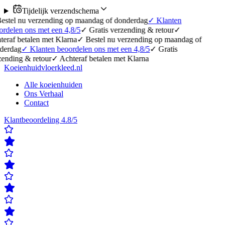
Tijdelijk verzendschema
erzending op maandag of donderdag
✓
Klanten
 met een 4,8/5
✓
Gratis verzending & retour
✓
en met Klarna
✓
Bestel nu verzending op maandag of
lanten beoordelen ons met een 4,8/5
✓
Gratis
etour
✓
Achteraf betalen met Klarna
Koeienhuidvloerkleed.nl
Alle koeienhuiden
Ons Verhaal
Contact
Klantbeoordeling 4.8/5