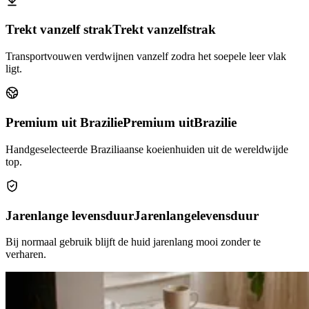
Trekt vanzelf strak
Trekt vanzelf
strak
Transportvouwen verdwijnen vanzelf zodra het soepele leer vlak
ligt.
Premium uit Brazilie
Premium uit
Brazilie
Handgeselecteerde Braziliaanse koeienhuiden uit de wereldwijde
top.
Jarenlange levensduur
Jarenlange
levensduur
Bij normaal gebruik blijft de huid jarenlang mooi zonder te
verharen.