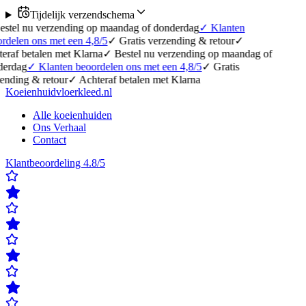
Tijdelijk verzendschema
erzending op maandag of donderdag
✓
Klanten
 met een 4,8/5
✓
Gratis verzending & retour
✓
en met Klarna
✓
Bestel nu verzending op maandag of
lanten beoordelen ons met een 4,8/5
✓
Gratis
etour
✓
Achteraf betalen met Klarna
Koeienhuidvloerkleed.nl
Alle koeienhuiden
Ons Verhaal
Contact
Klantbeoordeling 4.8/5