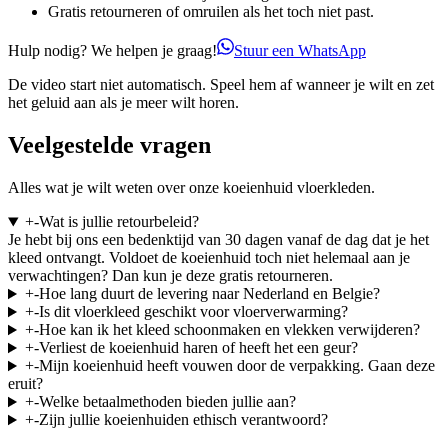
Gratis retourneren of omruilen als het toch niet past.
Hulp nodig? We helpen je graag!
Stuur een WhatsApp
De video start niet automatisch. Speel hem af wanneer je wilt en zet
het geluid aan als je meer wilt horen.
Veelgestelde vragen
Alles wat je wilt weten over onze koeienhuid vloerkleden.
+
-
Wat is jullie retourbeleid?
Je hebt bij ons een bedenktijd van 30 dagen vanaf de dag dat je het
kleed ontvangt. Voldoet de koeienhuid toch niet helemaal aan je
verwachtingen? Dan kun je deze gratis retourneren.
+
-
Hoe lang duurt de levering naar Nederland en Belgie?
+
-
Is dit vloerkleed geschikt voor vloerverwarming?
+
-
Hoe kan ik het kleed schoonmaken en vlekken verwijderen?
+
-
Verliest de koeienhuid haren of heeft het een geur?
+
-
Mijn koeienhuid heeft vouwen door de verpakking. Gaan deze
eruit?
+
-
Welke betaalmethoden bieden jullie aan?
+
-
Zijn jullie koeienhuiden ethisch verantwoord?