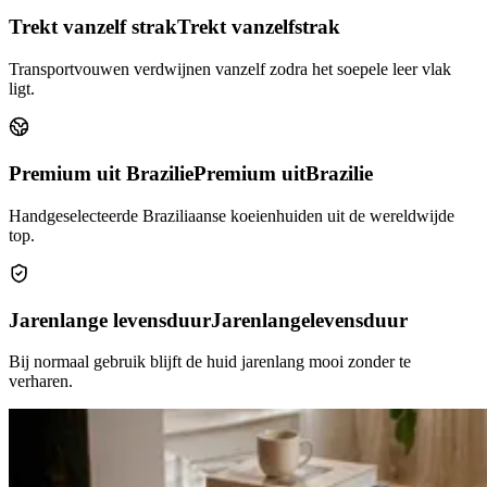
Trekt vanzelf strak
Trekt vanzelf
strak
Transportvouwen verdwijnen vanzelf zodra het soepele leer vlak
ligt.
Premium uit Brazilie
Premium uit
Brazilie
Handgeselecteerde Braziliaanse koeienhuiden uit de wereldwijde
top.
Jarenlange levensduur
Jarenlange
levensduur
Bij normaal gebruik blijft de huid jarenlang mooi zonder te
verharen.