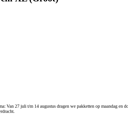
ema
:
Van 27 juli t/m 14 augustus dragen we pakketten op maandag en d
erdracht.