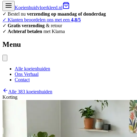
Koeienhuidvloerkleed.nl
✓ Bestel nu
verzending op maandag of donderdag
✓ Klanten beoordelen ons met een
4,8/5
✓
Gratis verzending
& retour
✓
Achteraf betalen
met Klarna
Menu
Alle koeienhuiden
Ons Verhaal
Contact
Alle 383 koeienhuiden
Korting