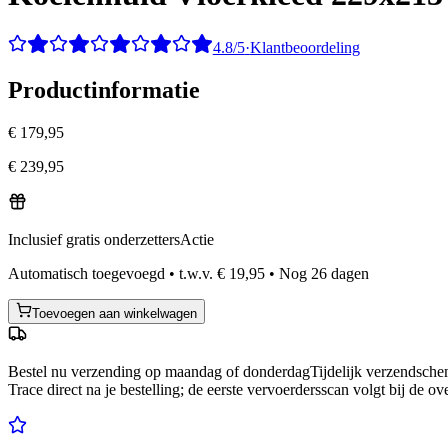
4.8/5
·
Klantbeoordeling
Productinformatie
€ 179,95
€ 239,95
Inclusief gratis onderzetters
Actie
Automatisch toegevoegd
•
t.w.v.
€ 19,95
•
Nog
26
dagen
Toevoegen aan winkelwagen
Bestel nu
verzending op maandag of donderdag
Tijdelijk verzendsch
Trace direct na je bestelling; de eerste vervoerdersscan volgt bij de ov