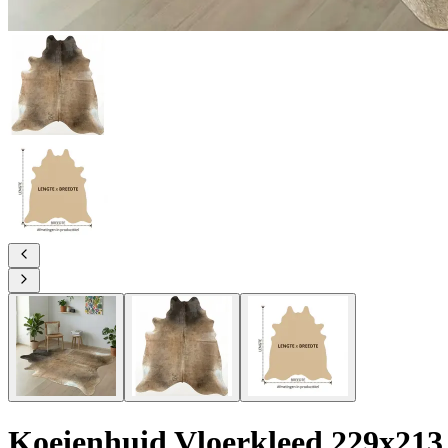
Koeienhuid Vloerkleed 229x213