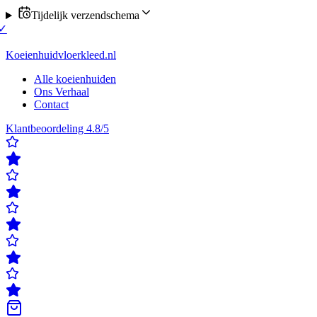
Tijdelijk verzendschema
u verzending op maandag of donderdag
✓
Klanten beoordelen ons met e
ordelen ons met een 4,8/5
✓
Gratis verzending & retour
✓
Achteraf bet
Koeienhuidvloerkleed.nl
Alle koeienhuiden
Ons Verhaal
Contact
Klantbeoordeling 4.8/5