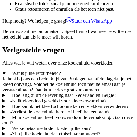
Realistische foto's zodat je online goed kunt kiezen.
Gratis retourneren of omruilen als het toch niet past.
Hulp nodig? We helpen je graag!
Stuur een WhatsApp
De video start niet automatisch. Speel hem af wanneer je wilt en zet
het geluid aan als je meer wilt horen.
Veelgestelde vragen
Alles wat je wilt weten over onze koeienhuid vloerkleden.
+
-
Wat is jullie retourbeleid?
Je hebt bij ons een bedenktijd van 30 dagen vanaf de dag dat je het
kleed ontvangt. Voldoet de koeienhuid toch niet helemaal aan je
verwachtingen? Dan kun je deze gratis retourneren.
+
-
Hoe lang duurt de levering naar Nederland en Belgie?
+
-
Is dit vloerkleed geschikt voor vloerverwarming?
+
-
Hoe kan ik het kleed schoonmaken en vlekken verwijderen?
+
-
Verliest de koeienhuid haren of heeft het een geur?
+
-
Mijn koeienhuid heeft vouwen door de verpakking. Gaan deze
eruit?
+
-
Welke betaalmethoden bieden jullie aan?
+
-
Zijn jullie koeienhuiden ethisch verantwoord?