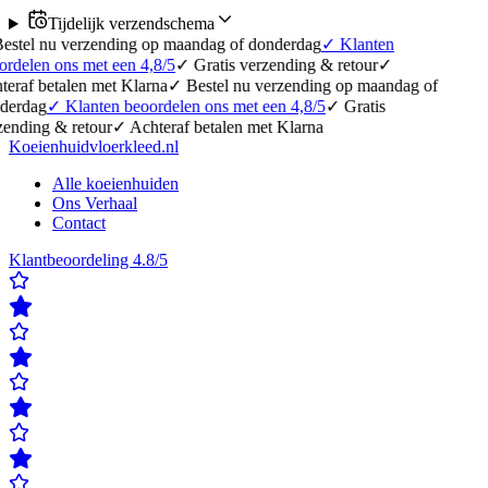
Tijdelijk verzendschema
erzending op maandag of donderdag
✓
Klanten
 met een 4,8/5
✓
Gratis verzending & retour
✓
en met Klarna
✓
Bestel nu verzending op maandag of
lanten beoordelen ons met een 4,8/5
✓
Gratis
etour
✓
Achteraf betalen met Klarna
Koeienhuidvloerkleed.nl
Alle koeienhuiden
Ons Verhaal
Contact
Klantbeoordeling 4.8/5