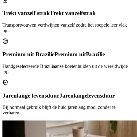
Trekt vanzelf strak
Trekt vanzelf
strak
Transportvouwen verdwijnen vanzelf zodra het soepele leer vlak
ligt.
Premium uit Brazilie
Premium uit
Brazilie
Handgeselecteerde Braziliaanse koeienhuiden uit de wereldwijde
top.
Jarenlange levensduur
Jarenlange
levensduur
Bij normaal gebruik blijft de huid jarenlang mooi zonder te
verharen.