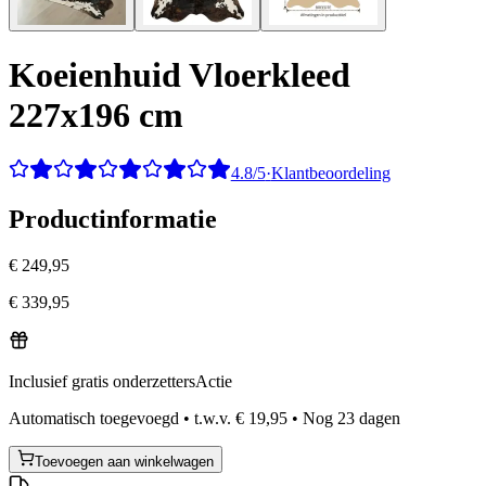
Koeienhuid Vloerkleed
227x196 cm
4.8/5
·
Klantbeoordeling
Productinformatie
€ 249,95
€ 339,95
Inclusief gratis onderzetters
Actie
Automatisch toegevoegd
•
t.w.v.
€ 19,95
•
Nog
23
dagen
Toevoegen aan winkelwagen