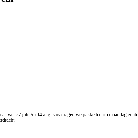
ema
:
Van 27 juli t/m 14 augustus dragen we pakketten op maandag en d
erdracht.