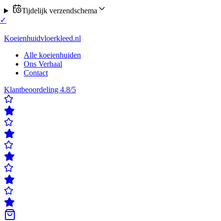
Tijdelijk verzendschema
 verzending op maandag of donderdag
✓
Klanten beoordelen ons met e
ordelen ons met een 4,8/5
✓
Gratis verzending & retour
✓
Achteraf beta
Koeienhuidvloerkleed.nl
Alle koeienhuiden
Ons Verhaal
Contact
Klantbeoordeling 4.8/5