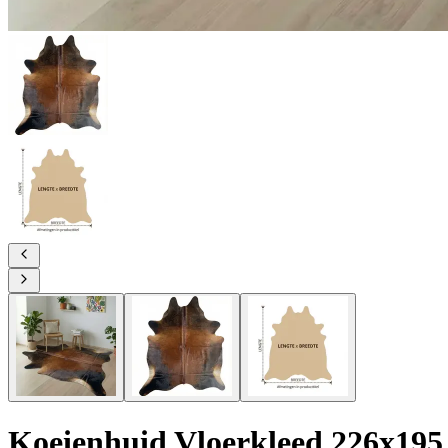
Koeienhuid Vloerkleed 226x195