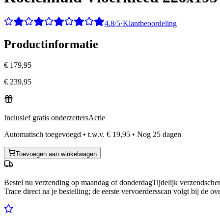
4.8/5
·
Klantbeoordeling
Productinformatie
€ 179,95
€ 239,95
Inclusief gratis onderzetters
Actie
Automatisch toegevoegd
•
t.w.v.
€ 19,95
•
Nog
25
dagen
Toevoegen aan winkelwagen
Bestel nu
verzending op maandag of donderdag
Tijdelijk verzendsch
Trace direct na je bestelling; de eerste vervoerdersscan volgt bij de ov