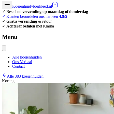
Koeienhuidvloerkleed.nl
✓ Bestel nu
verzending op maandag of donderdag
✓ Klanten beoordelen ons met een
4,8/5
✓
Gratis verzending
& retour
✓
Achteraf betalen
met Klarna
Menu
Alle koeienhuiden
Ons Verhaal
Contact
Alle 383 koeienhuiden
Korting