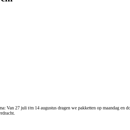
ema
:
Van 27 juli t/m 14 augustus dragen we pakketten op maandag en d
erdracht.