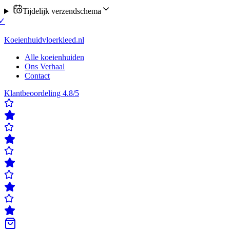
Tijdelijk verzendschema
u verzending op maandag of donderdag
✓
Klanten beoordelen ons met e
ordelen ons met een 4,8/5
✓
Gratis verzending & retour
✓
Achteraf bet
Koeienhuidvloerkleed.nl
Alle koeienhuiden
Ons Verhaal
Contact
Klantbeoordeling 4.8/5