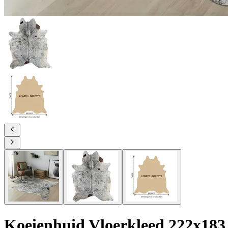
Koeienhuid Vloerkleed 222x183