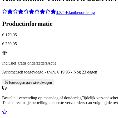
4.8/5
·
Klantbeoordeling
Productinformatie
€ 179,95
€ 239,95
Inclusief gratis onderzetters
Actie
Automatisch toegevoegd
•
t.w.v.
€ 19,95
•
Nog
23
dagen
Toevoegen aan winkelwagen
Bestel nu
verzending op maandag of donderdag
Tijdelijk verzendsch
Trace direct na je bestelling; de eerste vervoerdersscan volgt bij de ov