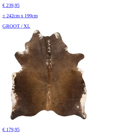
€ 239,95
± 242cm x 199cm
GROOT / XL
€ 179,95