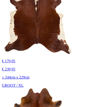
€ 179,95
€ 239,95
± 244cm x 229cm
GROOT / XL