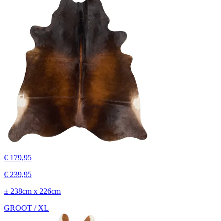
€ 179,95
€ 239,95
± 238cm x 226cm
GROOT / XL