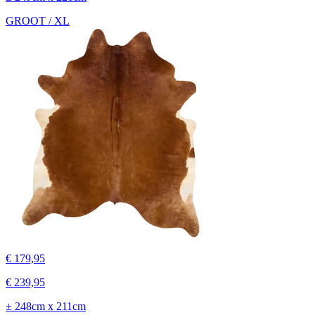
GROOT / XL
€ 179,95
€ 239,95
± 248cm x 211cm