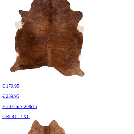
€ 179,95
€ 239,95
± 247cm x 208cm
GROOT / XL