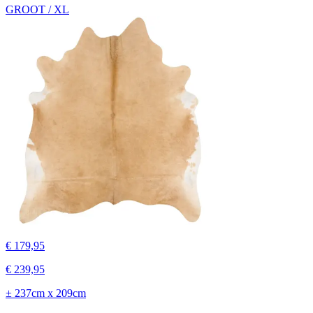
GROOT / XL
€ 179,95
€ 239,95
± 237cm x 209cm