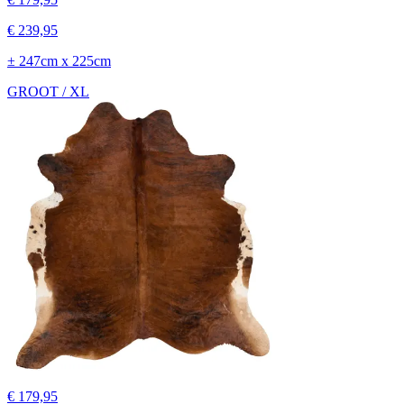
€ 239,95
± 247cm x 225cm
GROOT / XL
€ 179,95