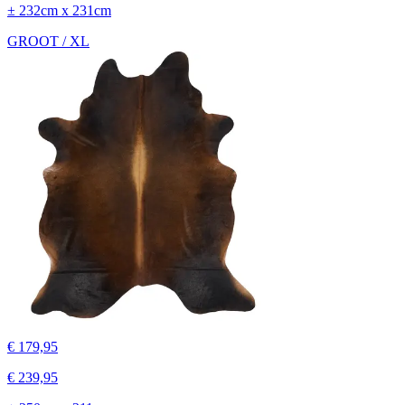
± 232cm x 231cm
GROOT / XL
€ 179,95
€ 239,95