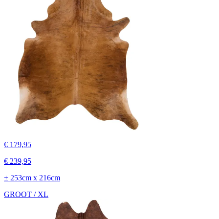
€ 179,95
€ 239,95
± 253cm x 216cm
GROOT / XL