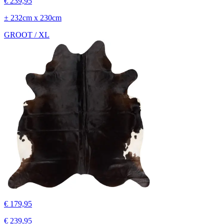
€ 239,95
± 232cm x 230cm
GROOT / XL
€ 179,95
€ 239,95