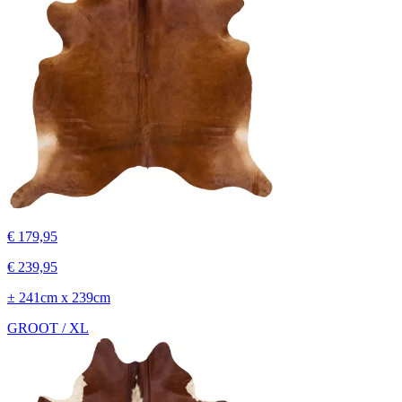
€ 179,95
€ 239,95
± 241cm x 239cm
GROOT / XL