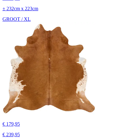
± 232cm x 223cm
GROOT / XL
€ 179,95
€ 239,95