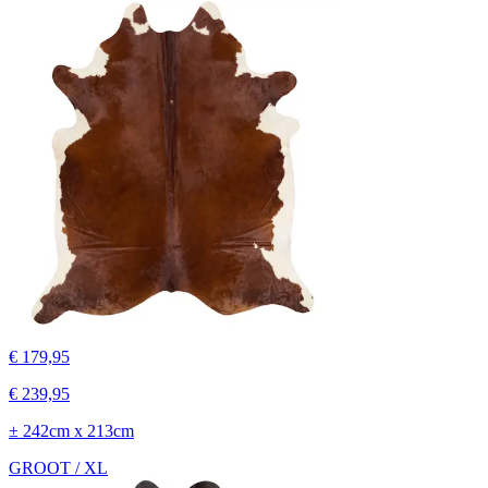
€ 179,95
€ 239,95
± 242cm x 213cm
GROOT / XL