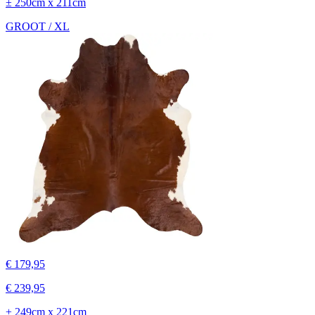
± 250cm x 211cm
GROOT / XL
€ 179,95
€ 239,95
± 249cm x 221cm