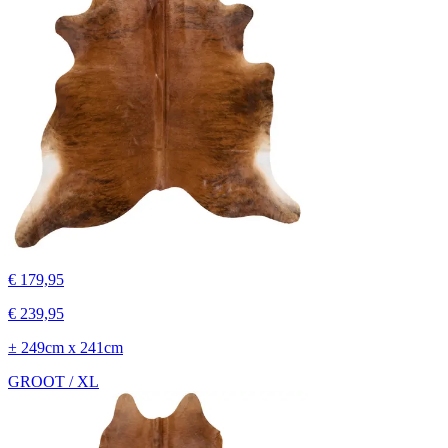
€ 179,95
€ 239,95
± 249cm x 241cm
GROOT / XL