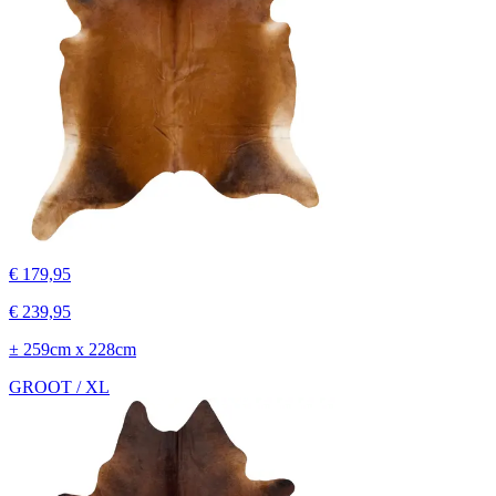
€ 179,95
€ 239,95
± 259cm x 228cm
GROOT / XL