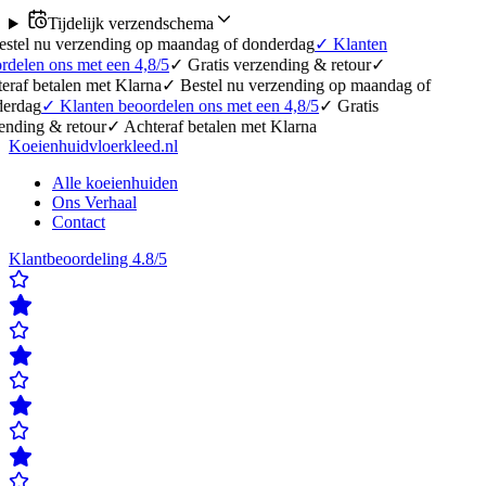
Tijdelijk verzendschema
 verzending op maandag of donderdag
✓
Klanten
ns met een 4,8/5
✓
Gratis verzending & retour
✓
alen met Klarna
✓
Bestel nu verzending op maandag of
✓
Klanten beoordelen ons met een 4,8/5
✓
Gratis
& retour
✓
Achteraf betalen met Klarna
Koeienhuidvloerkleed.nl
Alle koeienhuiden
Ons Verhaal
Contact
Klantbeoordeling 4.8/5