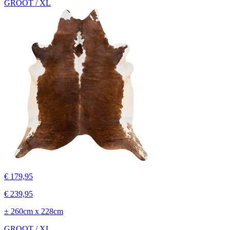
GROOT / XL
€ 179,95
€ 239,95
± 260cm x 228cm
GROOT / XL