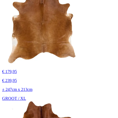
€ 179,95
€ 239,95
± 247cm x 213cm
GROOT / XL