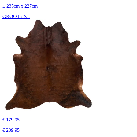
± 235cm x 227cm
GROOT / XL
€ 179,95
€ 239,95