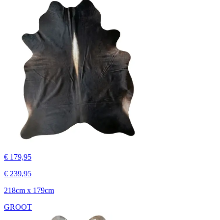
€ 179,95
€ 239,95
218cm x 179cm
GROOT