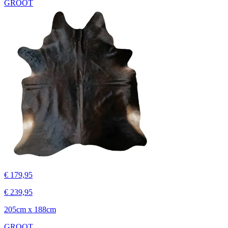
GROOT
€ 179,95
€ 239,95
205cm x 188cm
GROOT