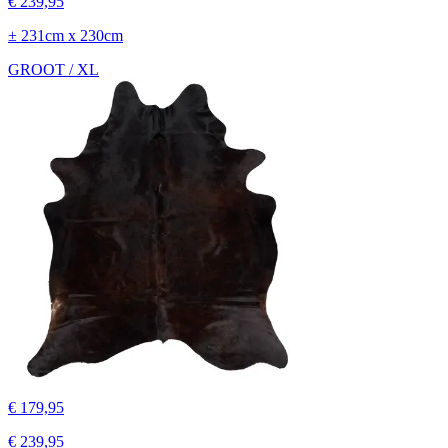
€ 239,95
± 231cm x 230cm
GROOT / XL
€ 179,95
€ 239,95