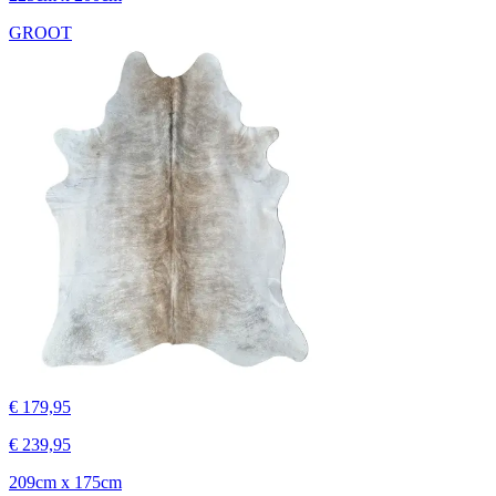
GROOT
€ 179,95
€ 239,95
209cm x 175cm