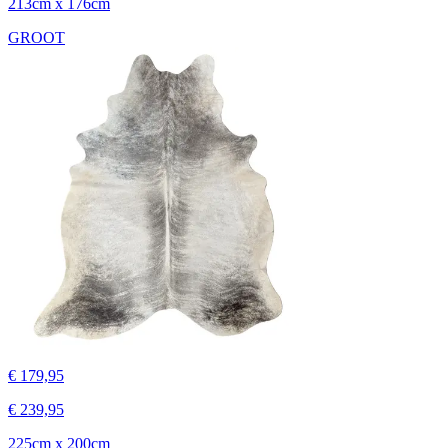
213cm x 176cm
GROOT
€ 179,95
€ 239,95
225cm x 200cm