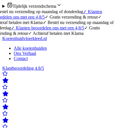
Tijdelijk verzendschema
u verzending op maandag of donderdag
✓
Klanten
ons met een 4,8/5
✓
Gratis verzending & retour
✓
talen met Klarna
✓
Bestel nu verzending op maandag of
✓
Klanten beoordelen ons met een 4,8/5
✓
Gratis
& retour
✓
Achteraf betalen met Klarna
Koeienhuidvloerkleed.nl
Alle koeienhuiden
Ons Verhaal
Contact
Klantbeoordeling 4.8/5