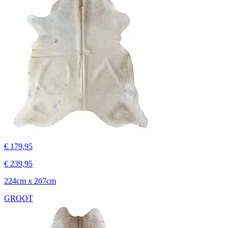
€ 179,95
€ 239,95
224cm x 207cm
GROOT