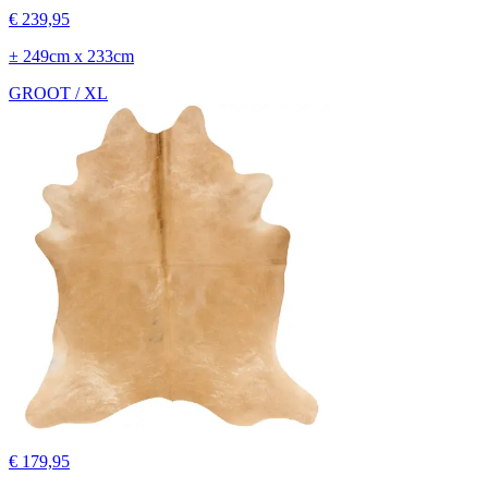
€ 239,95
± 249cm x 233cm
GROOT / XL
€ 179,95