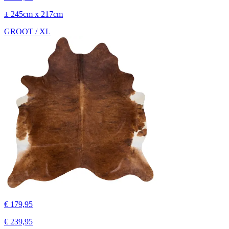
± 245cm x 217cm
GROOT / XL
€ 179,95
€ 239,95