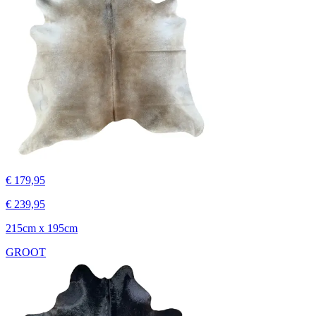
€ 179,95
€ 239,95
215cm x 195cm
GROOT