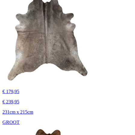
€ 179,95
€ 239,95
231cm x 215cm
GROOT