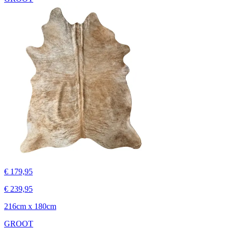
€ 179,95
€ 239,95
216cm x 180cm
GROOT