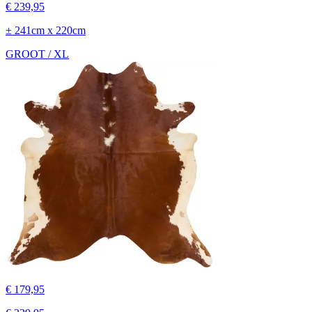
€ 239,95
± 241cm x 220cm
GROOT / XL
€ 179,95