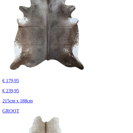
€ 179,95
€ 239,95
215cm x 188cm
GROOT