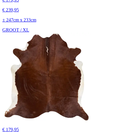
€ 239,95
± 247cm x 233cm
GROOT / XL
€ 179,95