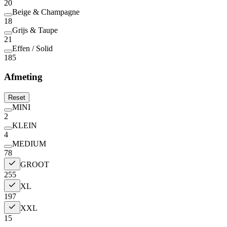
20
Beige & Champagne
18
Grijs & Taupe
21
Effen / Solid
185
Afmeting
Reset
MINI
2
KLEIN
4
MEDIUM
78
GROOT
255
XL
197
XXL
15