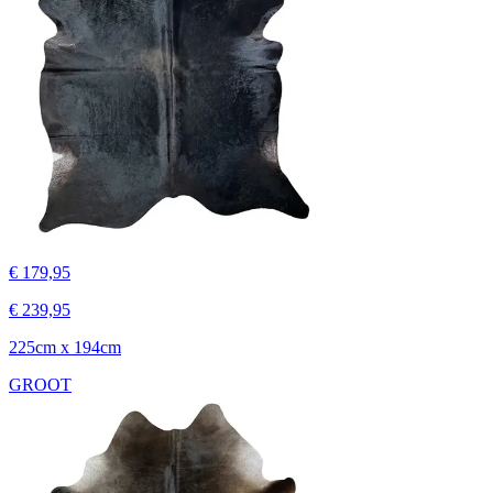
€ 179,95
€ 239,95
225cm x 194cm
GROOT