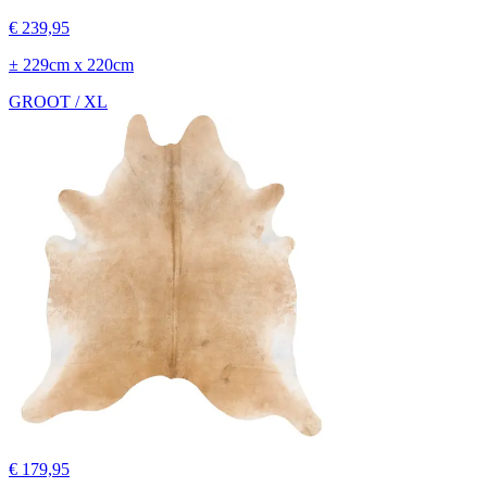
€ 239,95
± 229cm x 220cm
GROOT / XL
€ 179,95