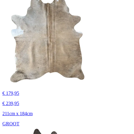
€ 179,95
€ 239,95
211cm x 184cm
GROOT