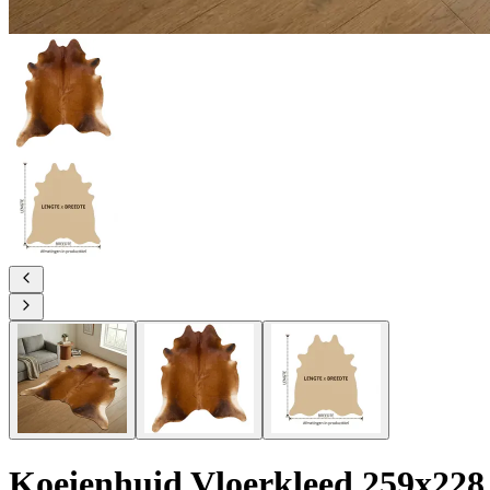
Koeienhuid Vloerkleed 259x228