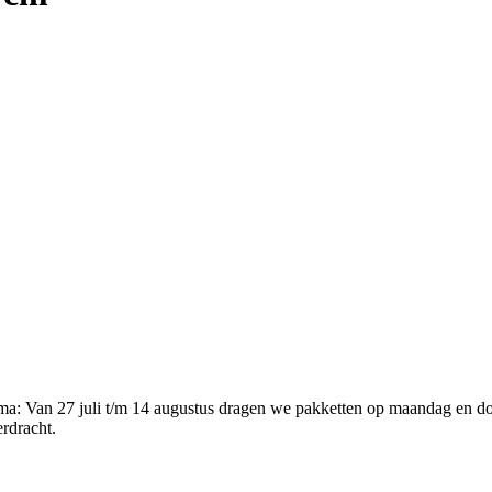
ema
:
Van 27 juli t/m 14 augustus dragen we pakketten op maandag en d
erdracht.