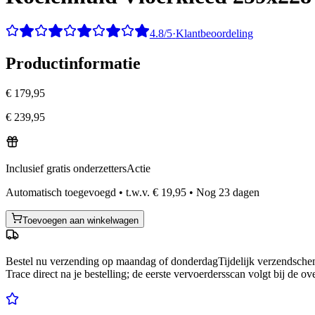
4.8/5
·
Klantbeoordeling
Productinformatie
€ 179,95
€ 239,95
Inclusief gratis onderzetters
Actie
Automatisch toegevoegd
•
t.w.v.
€ 19,95
•
Nog
23
dagen
Toevoegen aan winkelwagen
Bestel nu
verzending op maandag of donderdag
Tijdelijk verzendsch
Trace direct na je bestelling; de eerste vervoerdersscan volgt bij de ov