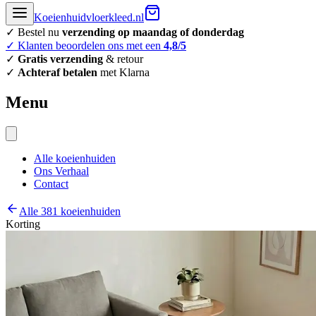
Koeienhuidvloerkleed.nl
✓ Bestel nu
verzending op maandag of donderdag
✓ Klanten beoordelen ons met een
4,8/5
✓
Gratis verzending
& retour
✓
Achteraf betalen
met Klarna
Menu
Alle koeienhuiden
Ons Verhaal
Contact
Alle 381 koeienhuiden
Korting