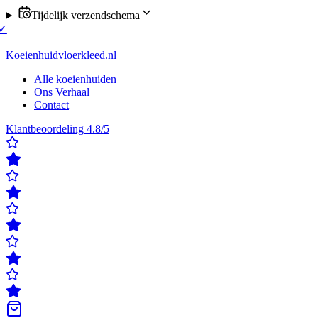
Tijdelijk verzendschema
 verzending op maandag of donderdag
✓
Klanten beoordelen ons met ee
rdelen ons met een 4,8/5
✓
Gratis verzending & retour
✓
Achteraf beta
Koeienhuidvloerkleed.nl
Alle koeienhuiden
Ons Verhaal
Contact
Klantbeoordeling 4.8/5