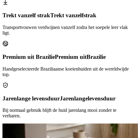
Trekt vanzelf strak
Trekt vanzelf
strak
Transportvouwen verdwijnen vanzelf zodra het soepele leer vlak
ligt.
Premium uit Brazilie
Premium uit
Brazilie
Handgeselecteerde Braziliaanse koeienhuiden uit de wereldwijde
top.
Jarenlange levensduur
Jarenlange
levensduur
Bij normaal gebruik blijft de huid jarenlang mooi zonder te
verharen.