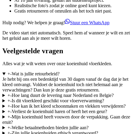
Al 10 jaar ervaring: gestart als studentenproject.
Realistische foto's zodat je online goed kunt kiezen.
Gratis retourneren of omruilen als het toch niet past.
Hulp nodig? We helpen je graag!
Stuur een WhatsApp
De video start niet automatisch. Speel hem af wanneer je wilt en zet
het geluid aan als je meer wilt horen.
Veelgestelde vragen
Alles wat je wilt weten over onze koeienhuid vloerkleden.
+
-
Wat is jullie retourbeleid?
Je hebt bij ons een bedenktijd van 30 dagen vanaf de dag dat je het
kleed ontvangt. Voldoet de koeienhuid toch niet helemaal aan je
verwachtingen? Dan kun je deze gratis retourneren.
+
-
Hoe lang duurt de levering naar Nederland en Belgie?
+
-
Is dit vloerkleed geschikt voor vloerverwarming?
+
-
Hoe kan ik het kleed schoonmaken en vlekken verwijderen?
+
-
Verliest de koeienhuid haren of heeft het een geur?
+
-
Mijn koeienhuid heeft vouwen door de verpakking. Gaan deze
eruit?
+
-
Welke betaalmethoden bieden jullie aan?
+
-
Zijn jullie koeienhuiden ethisch verantwoord?