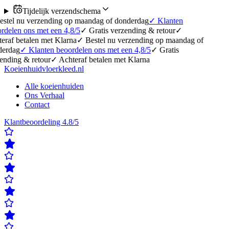
Tijdelijk verzendschema
erzending op maandag of donderdag
✓
Klanten
 met een 4,8/5
✓
Gratis verzending & retour
✓
en met Klarna
✓
Bestel nu verzending op maandag of
anten beoordelen ons met een 4,8/5
✓
Gratis
etour
✓
Achteraf betalen met Klarna
Koeienhuidvloerkleed.nl
Alle koeienhuiden
Ons Verhaal
Contact
Klantbeoordeling 4.8/5