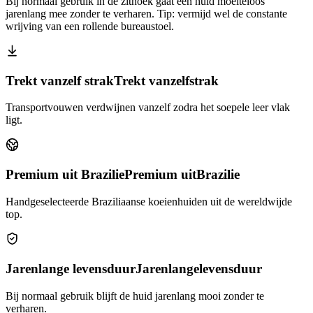
Bij normaal gebruik in de zithoek gaat een huid moeiteloos
jarenlang mee zonder te verharen. Tip: vermijd wel de constante
wrijving van een rollende bureaustoel.
Trekt vanzelf strak
Trekt vanzelf
strak
Transportvouwen verdwijnen vanzelf zodra het soepele leer vlak
ligt.
Premium uit Brazilie
Premium uit
Brazilie
Handgeselecteerde Braziliaanse koeienhuiden uit de wereldwijde
top.
Jarenlange levensduur
Jarenlange
levensduur
Bij normaal gebruik blijft de huid jarenlang mooi zonder te
verharen.