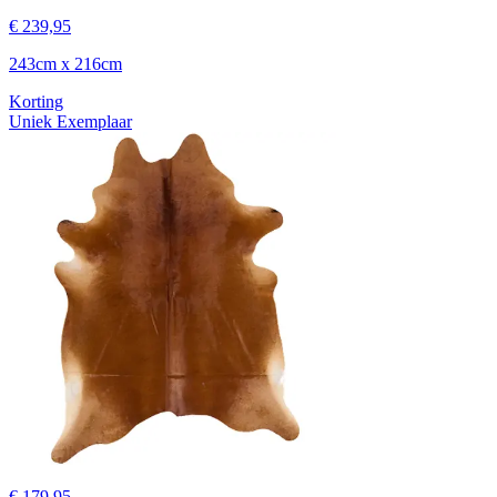
€ 239,95
243cm x 216cm
Korting
Uniek Exemplaar
€ 179,95