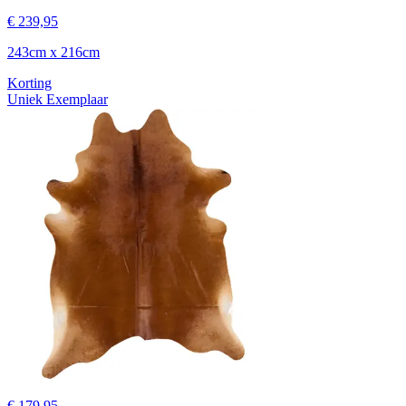
€ 239,95
243cm x 216cm
Korting
Uniek Exemplaar
€ 179,95