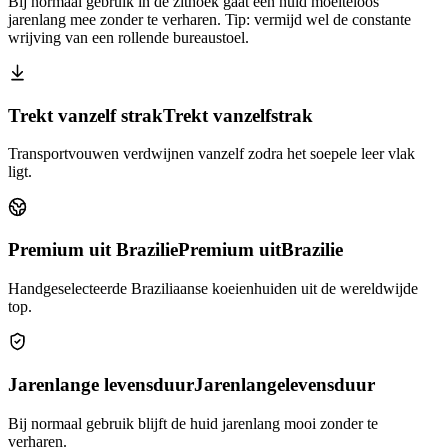
Bij normaal gebruik in de zithoek gaat een huid moeiteloos
jarenlang mee zonder te verharen. Tip: vermijd wel de constante
wrijving van een rollende bureaustoel.
Trekt vanzelf strak
Trekt vanzelf
strak
Transportvouwen verdwijnen vanzelf zodra het soepele leer vlak
ligt.
Premium uit Brazilie
Premium uit
Brazilie
Handgeselecteerde Braziliaanse koeienhuiden uit de wereldwijde
top.
Jarenlange levensduur
Jarenlange
levensduur
Bij normaal gebruik blijft de huid jarenlang mooi zonder te
verharen.