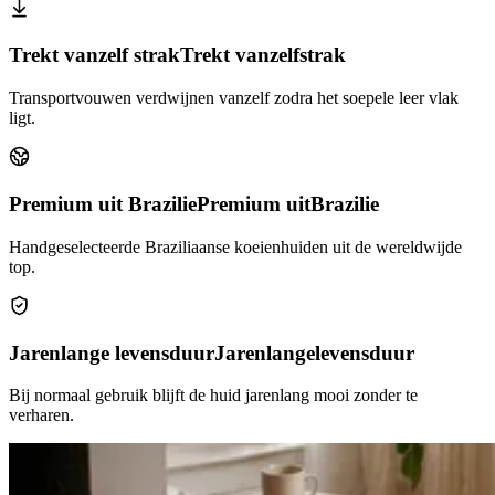
Trekt vanzelf strak
Trekt vanzelf
strak
Transportvouwen verdwijnen vanzelf zodra het soepele leer vlak
ligt.
Premium uit Brazilie
Premium uit
Brazilie
Handgeselecteerde Braziliaanse koeienhuiden uit de wereldwijde
top.
Jarenlange levensduur
Jarenlange
levensduur
Bij normaal gebruik blijft de huid jarenlang mooi zonder te
verharen.