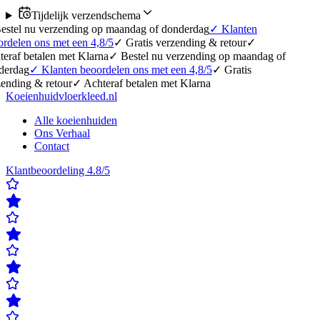
Tijdelijk verzendschema
erzending op maandag of donderdag
✓
Klanten
 met een 4,8/5
✓
Gratis verzending & retour
✓
en met Klarna
✓
Bestel nu verzending op maandag of
lanten beoordelen ons met een 4,8/5
✓
Gratis
etour
✓
Achteraf betalen met Klarna
Koeienhuidvloerkleed.nl
Alle koeienhuiden
Ons Verhaal
Contact
Klantbeoordeling 4.8/5