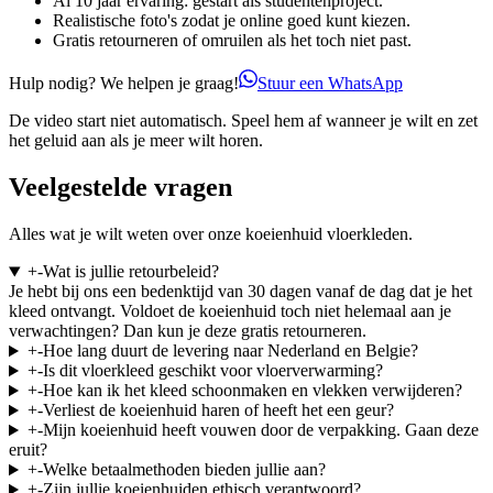
Al 10 jaar ervaring: gestart als studentenproject.
Realistische foto's zodat je online goed kunt kiezen.
Gratis retourneren of omruilen als het toch niet past.
Hulp nodig? We helpen je graag!
Stuur een WhatsApp
De video start niet automatisch. Speel hem af wanneer je wilt en zet
het geluid aan als je meer wilt horen.
Veelgestelde vragen
Alles wat je wilt weten over onze koeienhuid vloerkleden.
+
-
Wat is jullie retourbeleid?
Je hebt bij ons een bedenktijd van 30 dagen vanaf de dag dat je het
kleed ontvangt. Voldoet de koeienhuid toch niet helemaal aan je
verwachtingen? Dan kun je deze gratis retourneren.
+
-
Hoe lang duurt de levering naar Nederland en Belgie?
+
-
Is dit vloerkleed geschikt voor vloerverwarming?
+
-
Hoe kan ik het kleed schoonmaken en vlekken verwijderen?
+
-
Verliest de koeienhuid haren of heeft het een geur?
+
-
Mijn koeienhuid heeft vouwen door de verpakking. Gaan deze
eruit?
+
-
Welke betaalmethoden bieden jullie aan?
+
-
Zijn jullie koeienhuiden ethisch verantwoord?