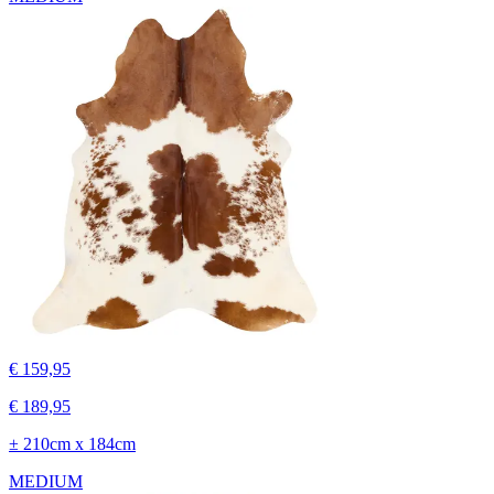
€ 159,95
€ 189,95
± 210cm x 184cm
MEDIUM