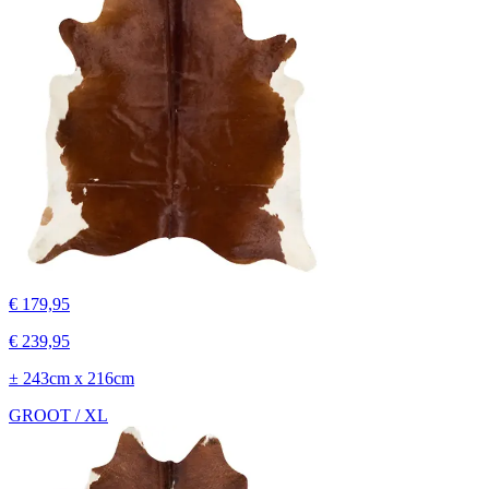
€ 179,95
€ 239,95
± 243cm x 216cm
GROOT / XL