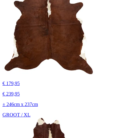
€ 179,95
€ 239,95
± 246cm x 237cm
GROOT / XL