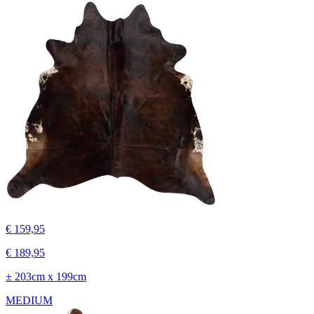
€ 159,95
€ 189,95
± 203cm x 199cm
MEDIUM