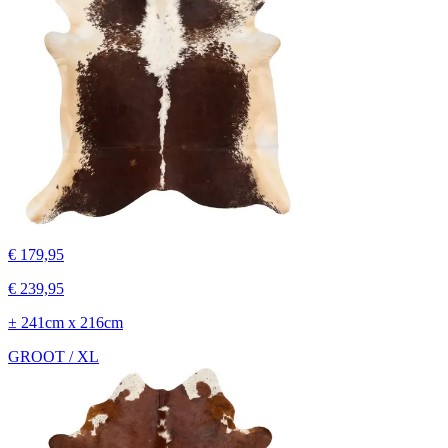
€ 179,95
€ 239,95
± 241cm x 216cm
GROOT / XL