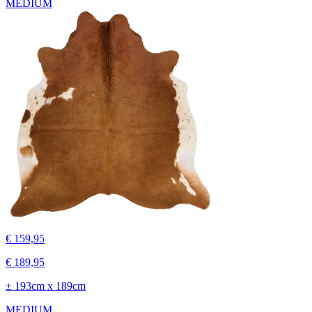
MEDIUM
€ 159,95
€ 189,95
± 193cm x 189cm
MEDIUM