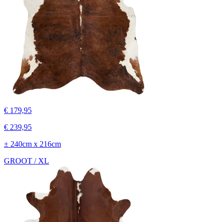
€ 179,95
€ 239,95
± 240cm x 216cm
GROOT / XL