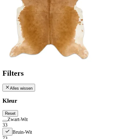
Filters
Alles wissen
Kleur
Reset
Zwart-Wit
33
Bruin-Wit
73