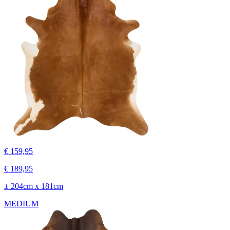
€ 159,95
€ 189,95
± 204cm x 181cm
MEDIUM