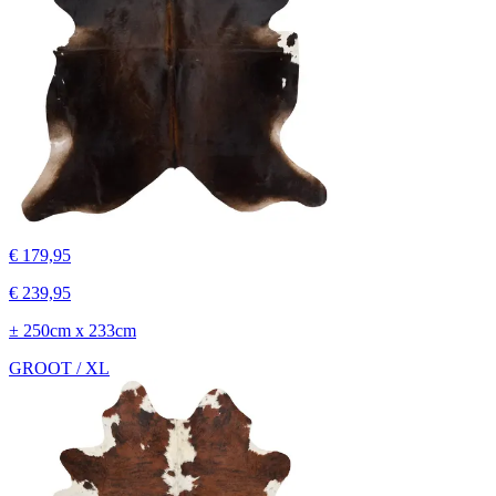
€ 179,95
€ 239,95
± 250cm x 233cm
GROOT / XL