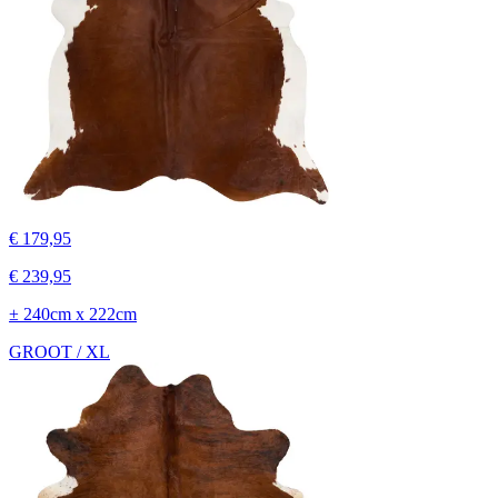
€ 179,95
€ 239,95
± 240cm x 222cm
GROOT / XL