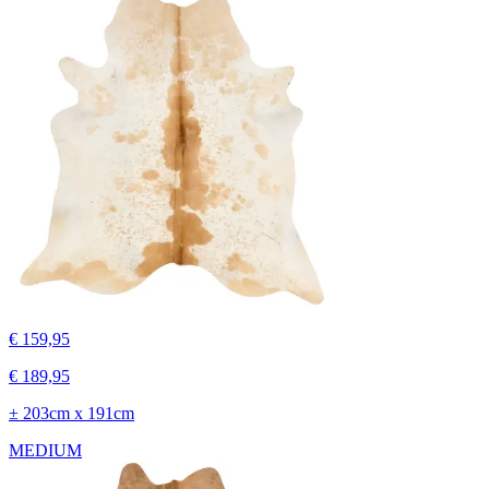
€ 159,95
€ 189,95
± 203cm x 191cm
MEDIUM