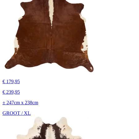
€ 179,95
€ 239,95
± 247cm x 238cm
GROOT / XL