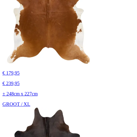
€ 179,95
€ 239,95
± 248cm x 227cm
GROOT / XL