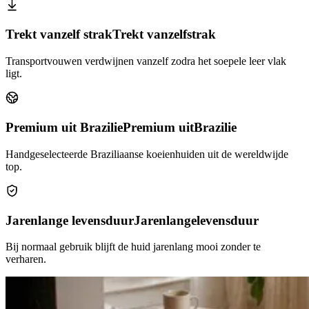
Trekt vanzelf strak
Trekt vanzelf
strak
Transportvouwen verdwijnen vanzelf zodra het soepele leer vlak
ligt.
Premium uit Brazilie
Premium uit
Brazilie
Handgeselecteerde Braziliaanse koeienhuiden uit de wereldwijde
top.
Jarenlange levensduur
Jarenlange
levensduur
Bij normaal gebruik blijft de huid jarenlang mooi zonder te
verharen.