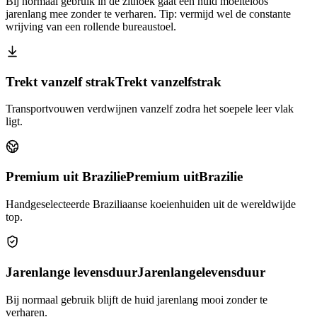
Bij normaal gebruik in de zithoek gaat een huid moeiteloos
jarenlang mee zonder te verharen. Tip: vermijd wel de constante
wrijving van een rollende bureaustoel.
Trekt vanzelf strak
Trekt vanzelf
strak
Transportvouwen verdwijnen vanzelf zodra het soepele leer vlak
ligt.
Premium uit Brazilie
Premium uit
Brazilie
Handgeselecteerde Braziliaanse koeienhuiden uit de wereldwijde
top.
Jarenlange levensduur
Jarenlange
levensduur
Bij normaal gebruik blijft de huid jarenlang mooi zonder te
verharen.