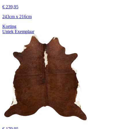
€ 239,95
243cm x 216cm
Korting
Uniek Exemplaar
€ 179,95