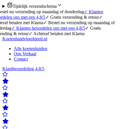
Tijdelijk verzendschema
erzending op maandag of donderdag
✓
Klanten
 met een 4,8/5
✓
Gratis verzending & retour
✓
en met Klarna
✓
Bestel nu verzending op maandag of
lanten beoordelen ons met een 4,8/5
✓
Gratis
etour
✓
Achteraf betalen met Klarna
Koeienhuidvloerkleed.nl
Alle koeienhuiden
Ons Verhaal
Contact
Klantbeoordeling 4.8/5