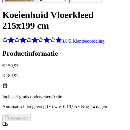
Koeienhuid Vloerkleed
215x199 cm
4.8/5
·
Klantbeoordeling
Productinformatie
€ 159,95
€ 189,95
Inclusief gratis onderzetters
Actie
Automatisch toegevoegd
•
t.w.v.
€ 19,95
•
Nog
24
dagen
Uitverkocht