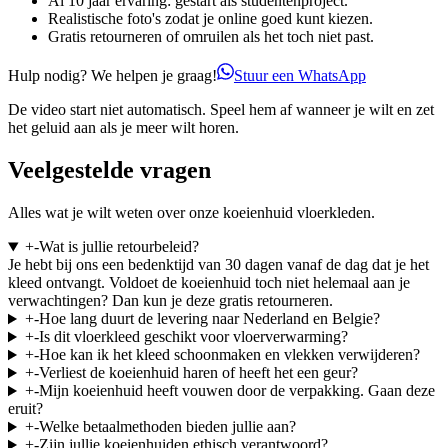
Al 10 jaar ervaring: gestart als studentenproject.
Realistische foto's zodat je online goed kunt kiezen.
Gratis retourneren of omruilen als het toch niet past.
Hulp nodig? We helpen je graag!
Stuur een WhatsApp
De video start niet automatisch. Speel hem af wanneer je wilt en zet
het geluid aan als je meer wilt horen.
Veelgestelde vragen
Alles wat je wilt weten over onze koeienhuid vloerkleden.
+
-
Wat is jullie retourbeleid?
Je hebt bij ons een bedenktijd van 30 dagen vanaf de dag dat je het
kleed ontvangt. Voldoet de koeienhuid toch niet helemaal aan je
verwachtingen? Dan kun je deze gratis retourneren.
+
-
Hoe lang duurt de levering naar Nederland en Belgie?
+
-
Is dit vloerkleed geschikt voor vloerverwarming?
+
-
Hoe kan ik het kleed schoonmaken en vlekken verwijderen?
+
-
Verliest de koeienhuid haren of heeft het een geur?
+
-
Mijn koeienhuid heeft vouwen door de verpakking. Gaan deze
eruit?
+
-
Welke betaalmethoden bieden jullie aan?
+
-
Zijn jullie koeienhuiden ethisch verantwoord?