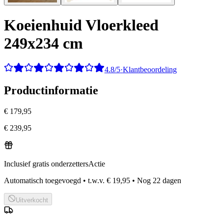
Koeienhuid Vloerkleed
249x234 cm
4.8/5
·
Klantbeoordeling
Productinformatie
€ 179,95
€ 239,95
Inclusief gratis onderzetters
Actie
Automatisch toegevoegd
•
t.w.v.
€ 19,95
•
Nog
22
dagen
Uitverkocht