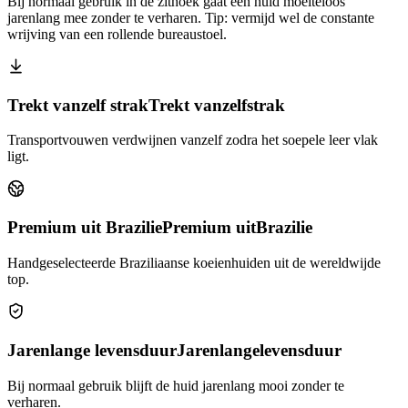
Bij normaal gebruik in de zithoek gaat een huid moeiteloos
jarenlang mee zonder te verharen. Tip: vermijd wel de constante
wrijving van een rollende bureaustoel.
Trekt vanzelf strak
Trekt vanzelf
strak
Transportvouwen verdwijnen vanzelf zodra het soepele leer vlak
ligt.
Premium uit Brazilie
Premium uit
Brazilie
Handgeselecteerde Braziliaanse koeienhuiden uit de wereldwijde
top.
Jarenlange levensduur
Jarenlange
levensduur
Bij normaal gebruik blijft de huid jarenlang mooi zonder te
verharen.