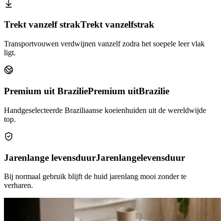
Trekt vanzelf strak
Trekt vanzelf
strak
Transportvouwen verdwijnen vanzelf zodra het soepele leer vlak
ligt.
Premium uit Brazilie
Premium uit
Brazilie
Handgeselecteerde Braziliaanse koeienhuiden uit de wereldwijde
top.
Jarenlange levensduur
Jarenlange
levensduur
Bij normaal gebruik blijft de huid jarenlang mooi zonder te
verharen.