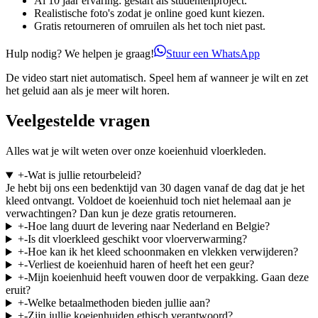
Al 10 jaar ervaring: gestart als studentenproject.
Realistische foto's zodat je online goed kunt kiezen.
Gratis retourneren of omruilen als het toch niet past.
Hulp nodig? We helpen je graag!
Stuur een WhatsApp
De video start niet automatisch. Speel hem af wanneer je wilt en zet
het geluid aan als je meer wilt horen.
Veelgestelde vragen
Alles wat je wilt weten over onze koeienhuid vloerkleden.
+
-
Wat is jullie retourbeleid?
Je hebt bij ons een bedenktijd van 30 dagen vanaf de dag dat je het
kleed ontvangt. Voldoet de koeienhuid toch niet helemaal aan je
verwachtingen? Dan kun je deze gratis retourneren.
+
-
Hoe lang duurt de levering naar Nederland en Belgie?
+
-
Is dit vloerkleed geschikt voor vloerverwarming?
+
-
Hoe kan ik het kleed schoonmaken en vlekken verwijderen?
+
-
Verliest de koeienhuid haren of heeft het een geur?
+
-
Mijn koeienhuid heeft vouwen door de verpakking. Gaan deze
eruit?
+
-
Welke betaalmethoden bieden jullie aan?
+
-
Zijn jullie koeienhuiden ethisch verantwoord?