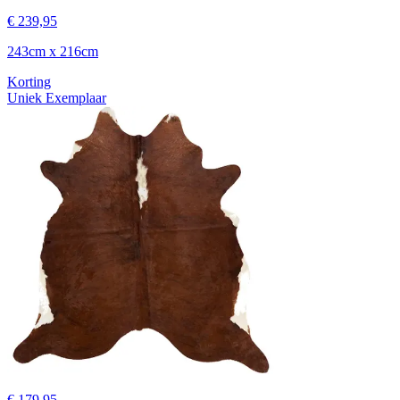
€ 239,95
243cm x 216cm
Korting
Uniek Exemplaar
€ 179,95