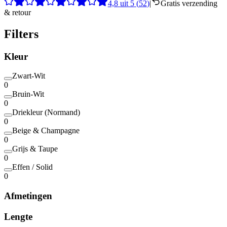
4,8
uit
5
(
52
)
|
Gratis verzending
& retour
Filters
Kleur
Zwart-Wit
0
Bruin-Wit
0
Driekleur (Normand)
0
Beige & Champagne
0
Grijs & Taupe
0
Effen / Solid
0
Afmetingen
Lengte