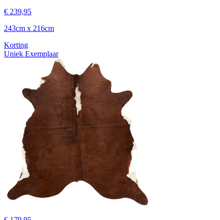
€ 239,95
243cm x 216cm
Korting
Uniek Exemplaar
€ 179,95