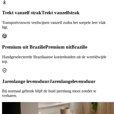
Trekt vanzelf strak
Trekt vanzelf
strak
Transportvouwen verdwijnen vanzelf zodra het soepele leer vlak
ligt.
Premium uit Brazilie
Premium uit
Brazilie
Handgeselecteerde Braziliaanse koeienhuiden uit de wereldwijde
top.
Jarenlange levensduur
Jarenlange
levensduur
Bij normaal gebruik blijft de huid jarenlang mooi zonder te
verharen.