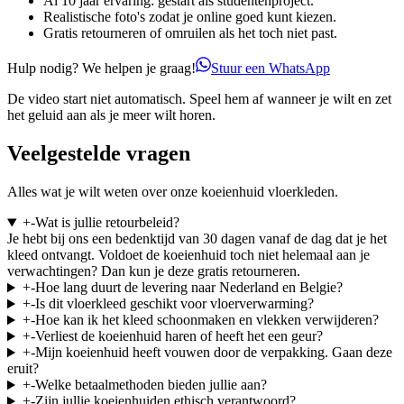
Al 10 jaar ervaring: gestart als studentenproject.
Realistische foto's zodat je online goed kunt kiezen.
Gratis retourneren of omruilen als het toch niet past.
Hulp nodig? We helpen je graag!
Stuur een WhatsApp
De video start niet automatisch. Speel hem af wanneer je wilt en zet
het geluid aan als je meer wilt horen.
Veelgestelde vragen
Alles wat je wilt weten over onze koeienhuid vloerkleden.
+
-
Wat is jullie retourbeleid?
Je hebt bij ons een bedenktijd van 30 dagen vanaf de dag dat je het
kleed ontvangt. Voldoet de koeienhuid toch niet helemaal aan je
verwachtingen? Dan kun je deze gratis retourneren.
+
-
Hoe lang duurt de levering naar Nederland en Belgie?
+
-
Is dit vloerkleed geschikt voor vloerverwarming?
+
-
Hoe kan ik het kleed schoonmaken en vlekken verwijderen?
+
-
Verliest de koeienhuid haren of heeft het een geur?
+
-
Mijn koeienhuid heeft vouwen door de verpakking. Gaan deze
eruit?
+
-
Welke betaalmethoden bieden jullie aan?
+
-
Zijn jullie koeienhuiden ethisch verantwoord?