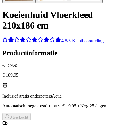
Koeienhuid Vloerkleed
210x186 cm
4.8/5
·
Klantbeoordeling
Productinformatie
€ 159,95
€ 189,95
Inclusief gratis onderzetters
Actie
Automatisch toegevoegd
•
t.w.v.
€ 19,95
•
Nog
25
dagen
Uitverkocht