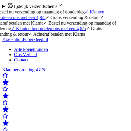
Tijdelijk verzendschema
rzending op maandag of donderdag
✓
Klanten
met een 4,8/5
✓
Gratis verzending & retour
✓
n met Klarna
✓
Bestel nu verzending op maandag of
anten beoordelen ons met een 4,8/5
✓
Gratis
etour
✓
Achteraf betalen met Klarna
Koeienhuidvloerkleed.nl
Alle koeienhuiden
Ons Verhaal
Contact
Klantbeoordeling 4.8/5