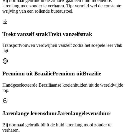
Bij normaal gebruik in de zithoek gaat een huid moeiteloos
jarenlang mee zonder te verharen. Tip: vermijd wel de constante
wrijving van een rollende bureaustoel.
Trekt vanzelf strak
Trekt vanzelf
strak
Transportvouwen verdwijnen vanzelf zodra het soepele leer vlak
ligt.
Premium uit Brazilie
Premium uit
Brazilie
Handgeselecteerde Braziliaanse koeienhuiden uit de wereldwijde
top.
Jarenlange levensduur
Jarenlange
levensduur
Bij normaal gebruik blijft de huid jarenlang mooi zonder te
verharen.