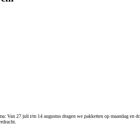
ema
:
Van 27 juli t/m 14 augustus dragen we pakketten op maandag en d
erdracht.