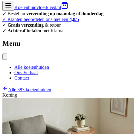
Koeienhuidvloerkleed.nl
✓ Bestel nu
verzending op maandag of donderdag
✓ Klanten beoordelen ons met een
4,8/5
✓
Gratis verzending
& retour
✓
Achteraf betalen
met Klarna
Menu
Alle koeienhuiden
Ons Verhaal
Contact
Alle 383 koeienhuiden
Korting