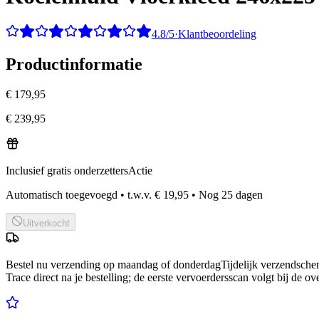
4.8/5
·
Klantbeoordeling
Productinformatie
€ 179,95
€ 239,95
Inclusief gratis onderzetters
Actie
Automatisch toegevoegd
•
t.w.v.
€ 19,95
•
Nog
25
dagen
Uitverkocht
Bestel nu
verzending op maandag of donderdag
Tijdelijk verzendsch
Trace direct na je bestelling; de eerste vervoerdersscan volgt bij de ov