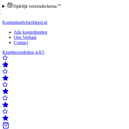
Tijdelijk verzendschema
 verzending op maandag of donderdag
✓
Klanten beoordelen ons met ee
rdelen ons met een 4,8/5
✓
Gratis verzending & retour
✓
Achteraf beta
Koeienhuidvloerkleed.nl
Alle koeienhuiden
Ons Verhaal
Contact
Klantbeoordeling 4.8/5