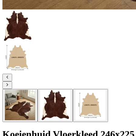
Koeienhuid Vloerkleed 246x225