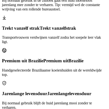
Bij normaal gebruik in de zithoek gaat een huid moeiteloos
jarenlang mee zonder te verharen. Tip: vermijd wel de constante
wrijving van een rollende bureaustoel.
Trekt vanzelf strak
Trekt vanzelf
strak
Transportvouwen verdwijnen vanzelf zodra het soepele leer vlak
ligt.
Premium uit Brazilie
Premium uit
Brazilie
Handgeselecteerde Braziliaanse koeienhuiden uit de wereldwijde
top.
Jarenlange levensduur
Jarenlange
levensduur
Bij normaal gebruik blijft de huid jarenlang mooi zonder te
verharen.