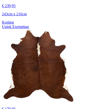
€ 239,95
243cm x 216cm
Korting
Uniek Exemplaar
€ 179,95