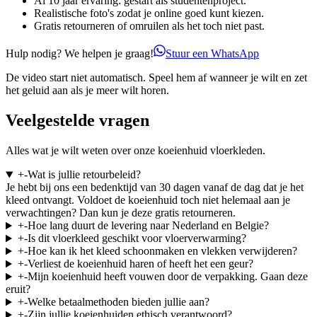
Al 10 jaar ervaring: gestart als studentenproject.
Realistische foto's zodat je online goed kunt kiezen.
Gratis retourneren of omruilen als het toch niet past.
Hulp nodig? We helpen je graag!
Stuur een WhatsApp
De video start niet automatisch. Speel hem af wanneer je wilt en zet
het geluid aan als je meer wilt horen.
Veelgestelde vragen
Alles wat je wilt weten over onze koeienhuid vloerkleden.
+
-
Wat is jullie retourbeleid?
Je hebt bij ons een bedenktijd van 30 dagen vanaf de dag dat je het
kleed ontvangt. Voldoet de koeienhuid toch niet helemaal aan je
verwachtingen? Dan kun je deze gratis retourneren.
+
-
Hoe lang duurt de levering naar Nederland en Belgie?
+
-
Is dit vloerkleed geschikt voor vloerverwarming?
+
-
Hoe kan ik het kleed schoonmaken en vlekken verwijderen?
+
-
Verliest de koeienhuid haren of heeft het een geur?
+
-
Mijn koeienhuid heeft vouwen door de verpakking. Gaan deze
eruit?
+
-
Welke betaalmethoden bieden jullie aan?
+
-
Zijn jullie koeienhuiden ethisch verantwoord?