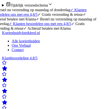
Tijdelijk verzendschema
rzending op maandag of donderdag
✓
Klanten
et een 4,8/5
✓
Gratis verzending & retour
✓
 met Klarna
✓
Bestel nu verzending op maandag of
nten beoordelen ons met een 4,8/5
✓
Gratis
tour
✓
Achteraf betalen met Klarna
Koeienhuidvloerkleed.nl
Alle koeienhuiden
Ons Verhaal
Contact
Klantbeoordeling 4.8/5