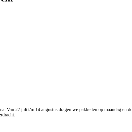
ema
:
Van 27 juli t/m 14 augustus dragen we pakketten op maandag en d
erdracht.