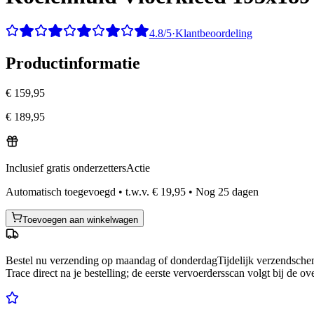
4.8/5
·
Klantbeoordeling
Productinformatie
€ 159,95
€ 189,95
Inclusief gratis onderzetters
Actie
Automatisch toegevoegd
•
t.w.v.
€ 19,95
•
Nog
25
dagen
Toevoegen aan winkelwagen
Bestel nu
verzending op maandag of donderdag
Tijdelijk verzendsch
Trace direct na je bestelling; de eerste vervoerdersscan volgt bij de ov