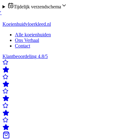
Tijdelijk verzendschema
 verzending op maandag of donderdag
✓
Klanten beoordelen ons met ee
rdelen ons met een 4,8/5
✓
Gratis verzending & retour
✓
Achteraf beta
Koeienhuidvloerkleed.nl
Alle koeienhuiden
Ons Verhaal
Contact
Klantbeoordeling 4.8/5