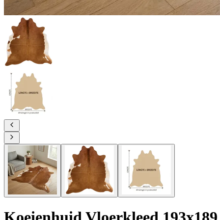
Koeienhuid Vloerkleed 193x189