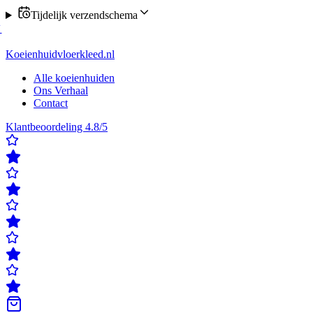
Tijdelijk verzendschema
estel nu verzending op maandag of donderdag
✓
Klanten beoordelen o
ten beoordelen ons met een 4,8/5
✓
Gratis verzending & retour
✓
Achte
Koeienhuidvloerkleed.nl
Alle koeienhuiden
Ons Verhaal
Contact
Klantbeoordeling 4.8/5