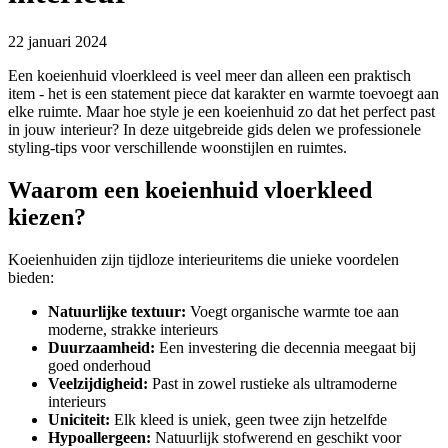
22 januari 2024
Een koeienhuid vloerkleed is veel meer dan alleen een praktisch
item - het is een statement piece dat karakter en warmte toevoegt aan
elke ruimte. Maar hoe style je een koeienhuid zo dat het perfect past
in jouw interieur? In deze uitgebreide gids delen we professionele
styling-tips voor verschillende woonstijlen en ruimtes.
Waarom een koeienhuid vloerkleed
kiezen?
Koeienhuiden zijn tijdloze interieuritems die unieke voordelen
bieden:
Natuurlijke textuur:
Voegt organische warmte toe aan
moderne, strakke interieurs
Duurzaamheid:
Een investering die decennia meegaat bij
goed onderhoud
Veelzijdigheid:
Past in zowel rustieke als ultramoderne
interieurs
Uniciteit:
Elk kleed is uniek, geen twee zijn hetzelfde
Hypoallergeen:
Natuurlijk stofwerend en geschikt voor