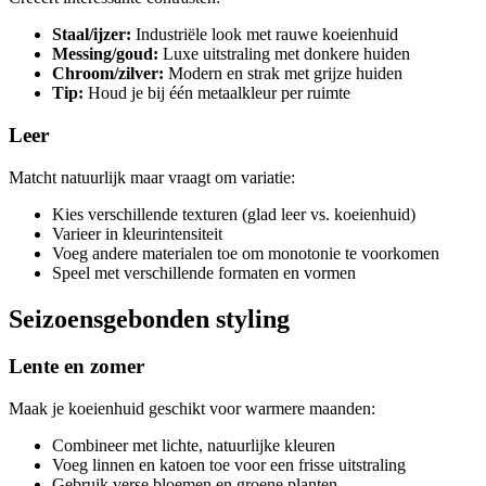
Staal/ijzer:
Industriële look met rauwe koeienhuid
Messing/goud:
Luxe uitstraling met donkere huiden
Chroom/zilver:
Modern en strak met grijze huiden
Tip:
Houd je bij één metaalkleur per ruimte
Leer
Matcht natuurlijk maar vraagt om variatie:
Kies verschillende texturen (glad leer vs. koeienhuid)
Varieer in kleurintensiteit
Voeg andere materialen toe om monotonie te voorkomen
Speel met verschillende formaten en vormen
Seizoensgebonden styling
Lente en zomer
Maak je koeienhuid geschikt voor warmere maanden:
Combineer met lichte, natuurlijke kleuren
Voeg linnen en katoen toe voor een frisse uitstraling
Gebruik verse bloemen en groene planten