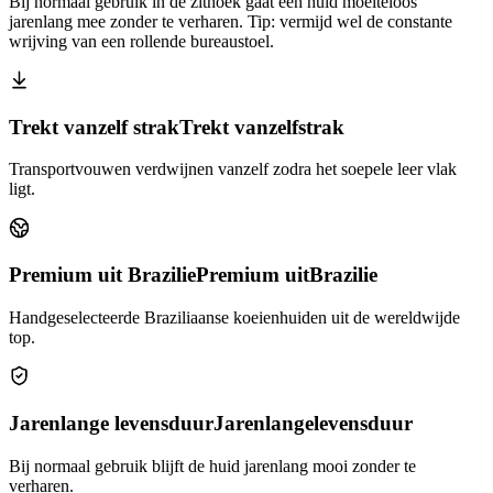
Bij normaal gebruik in de zithoek gaat een huid moeiteloos
jarenlang mee zonder te verharen. Tip: vermijd wel de constante
wrijving van een rollende bureaustoel.
Trekt vanzelf strak
Trekt vanzelf
strak
Transportvouwen verdwijnen vanzelf zodra het soepele leer vlak
ligt.
Premium uit Brazilie
Premium uit
Brazilie
Handgeselecteerde Braziliaanse koeienhuiden uit de wereldwijde
top.
Jarenlange levensduur
Jarenlange
levensduur
Bij normaal gebruik blijft de huid jarenlang mooi zonder te
verharen.