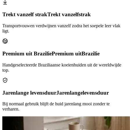
Trekt vanzelf strak
Trekt vanzelf
strak
Transportvouwen verdwijnen vanzelf zodra het soepele leer vlak
ligt.
Premium uit Brazilie
Premium uit
Brazilie
Handgeselecteerde Braziliaanse koeienhuiden uit de wereldwijde
top.
Jarenlange levensduur
Jarenlange
levensduur
Bij normaal gebruik blijft de huid jarenlang mooi zonder te
verharen.