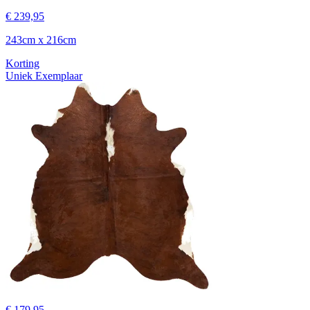
€ 239,95
243cm x 216cm
Korting
Uniek Exemplaar
€ 179,95