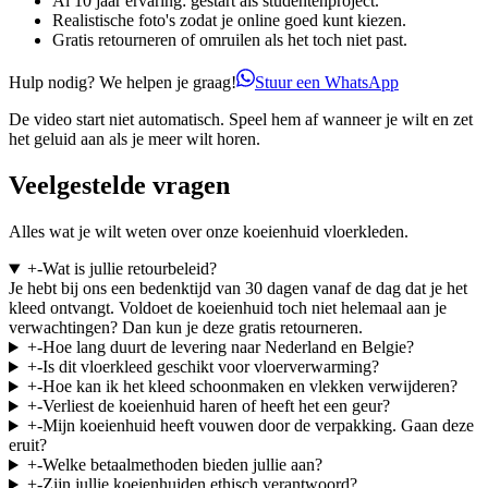
Al 10 jaar ervaring: gestart als studentenproject.
Realistische foto's zodat je online goed kunt kiezen.
Gratis retourneren of omruilen als het toch niet past.
Hulp nodig? We helpen je graag!
Stuur een WhatsApp
De video start niet automatisch. Speel hem af wanneer je wilt en zet
het geluid aan als je meer wilt horen.
Veelgestelde vragen
Alles wat je wilt weten over onze koeienhuid vloerkleden.
+
-
Wat is jullie retourbeleid?
Je hebt bij ons een bedenktijd van 30 dagen vanaf de dag dat je het
kleed ontvangt. Voldoet de koeienhuid toch niet helemaal aan je
verwachtingen? Dan kun je deze gratis retourneren.
+
-
Hoe lang duurt de levering naar Nederland en Belgie?
+
-
Is dit vloerkleed geschikt voor vloerverwarming?
+
-
Hoe kan ik het kleed schoonmaken en vlekken verwijderen?
+
-
Verliest de koeienhuid haren of heeft het een geur?
+
-
Mijn koeienhuid heeft vouwen door de verpakking. Gaan deze
eruit?
+
-
Welke betaalmethoden bieden jullie aan?
+
-
Zijn jullie koeienhuiden ethisch verantwoord?