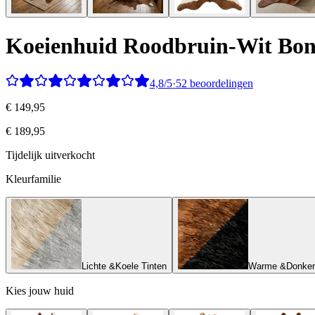
Koeienhuid
Roodbruin-Wit Bon
4,8/5
·
52 beoordelingen
€ 149,95
€ 189,95
Tijdelijk uitverkocht
Kleurfamilie
Lichte &
Koele Tinten
Warme &
Donker
Kies jouw huid