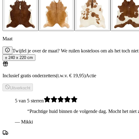
Maat
Twijfel je over de maat?
We ruilen kosteloos om als het toch niet
± 240 x 220 cm
Inclusief gratis onderzetters
(
t.w.v.
€ 19,95
)
Actie
Uitverkocht
5 van 5 sterren
“
Prachtige huid binnen de volgende dag. Mocht het niet 
—
Mikki