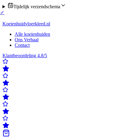
Tijdelijk verzendschema
tel nu verzending op maandag of donderdag
✓
Klanten beoordelen ons
en beoordelen ons met een 4,8/5
✓
Gratis verzending & retour
✓
Achtera
Koeienhuidvloerkleed.nl
Alle koeienhuiden
Ons Verhaal
Contact
Klantbeoordeling 4.8/5