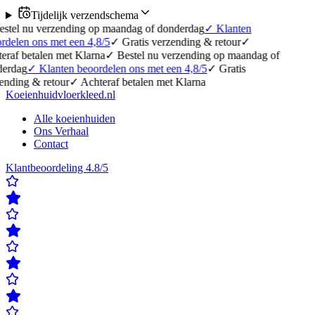
Tijdelijk verzendschema
rzending op maandag of donderdag
✓
Klanten
met een 4,8/5
✓
Gratis verzending & retour
✓
n met Klarna
✓
Bestel nu verzending op maandag of
anten beoordelen ons met een 4,8/5
✓
Gratis
etour
✓
Achteraf betalen met Klarna
Koeienhuidvloerkleed.nl
Alle koeienhuiden
Ons Verhaal
Contact
Klantbeoordeling 4.8/5