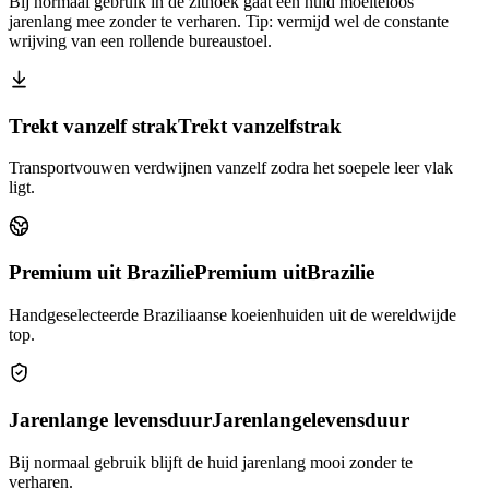
Bij normaal gebruik in de zithoek gaat een huid moeiteloos
jarenlang mee zonder te verharen. Tip: vermijd wel de constante
wrijving van een rollende bureaustoel.
Trekt vanzelf strak
Trekt vanzelf
strak
Transportvouwen verdwijnen vanzelf zodra het soepele leer vlak
ligt.
Premium uit Brazilie
Premium uit
Brazilie
Handgeselecteerde Braziliaanse koeienhuiden uit de wereldwijde
top.
Jarenlange levensduur
Jarenlange
levensduur
Bij normaal gebruik blijft de huid jarenlang mooi zonder te
verharen.