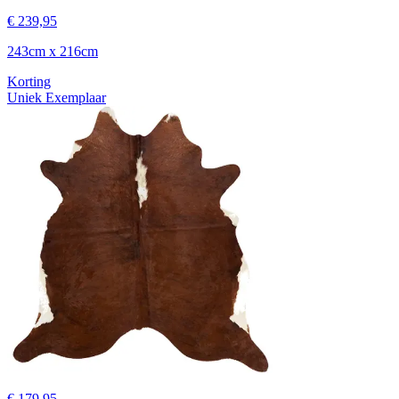
€ 239,95
243cm x 216cm
Korting
Uniek Exemplaar
€ 179,95