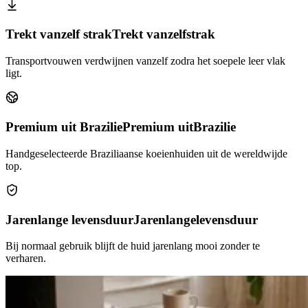
Trekt vanzelf strak
Trekt vanzelf
strak
Transportvouwen verdwijnen vanzelf zodra het soepele leer vlak
ligt.
Premium uit Brazilie
Premium uit
Brazilie
Handgeselecteerde Braziliaanse koeienhuiden uit de wereldwijde
top.
Jarenlange levensduur
Jarenlange
levensduur
Bij normaal gebruik blijft de huid jarenlang mooi zonder te
verharen.