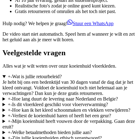
Al 10 jaar ervaring: gestart als studentenproject.
Realistische foto's zodat je online goed kunt kiezen.
Gratis retourneren of omruilen als het toch niet past.
Hulp nodig? We helpen je graag!
Stuur een WhatsApp
De video start niet automatisch. Speel hem af wanneer je wilt en zet
het geluid aan als je meer wilt horen.
Veelgestelde vragen
Alles wat je wilt weten over onze koeienhuid vloerkleden.
+
-
Wat is jullie retourbeleid?
Je hebt bij ons een bedenktijd van 30 dagen vanaf de dag dat je het
kleed ontvangt. Voldoet de koeienhuid toch niet helemaal aan je
verwachtingen? Dan kun je deze gratis retourneren.
+
-
Hoe lang duurt de levering naar Nederland en Belgie?
+
-
Is dit vloerkleed geschikt voor vloerverwarming?
+
-
Hoe kan ik het kleed schoonmaken en vlekken verwijderen?
+
-
Verliest de koeienhuid haren of heeft het een geur?
+
-
Mijn koeienhuid heeft vouwen door de verpakking. Gaan deze
eruit?
+
-
Welke betaalmethoden bieden jullie aan?
+
-
Zijn jullie koeienhuiden ethisch verantwoord?