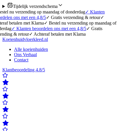
Tijdelijk verzendschema
erzending op maandag of donderdag
✓
Klanten
 met een 4,8/5
✓
Gratis verzending & retour
✓
en met Klarna
✓
Bestel nu verzending op maandag of
anten beoordelen ons met een 4,8/5
✓
Gratis
etour
✓
Achteraf betalen met Klarna
Koeienhuidvloerkleed.nl
Alle koeienhuiden
Ons Verhaal
Contact
Klantbeoordeling 4.8/5