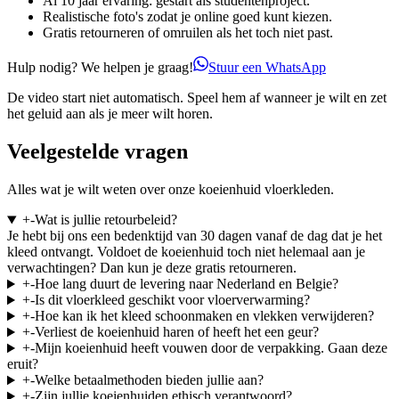
Al 10 jaar ervaring: gestart als studentenproject.
Realistische foto's zodat je online goed kunt kiezen.
Gratis retourneren of omruilen als het toch niet past.
Hulp nodig? We helpen je graag!
Stuur een WhatsApp
De video start niet automatisch. Speel hem af wanneer je wilt en zet
het geluid aan als je meer wilt horen.
Veelgestelde vragen
Alles wat je wilt weten over onze koeienhuid vloerkleden.
+
-
Wat is jullie retourbeleid?
Je hebt bij ons een bedenktijd van 30 dagen vanaf de dag dat je het
kleed ontvangt. Voldoet de koeienhuid toch niet helemaal aan je
verwachtingen? Dan kun je deze gratis retourneren.
+
-
Hoe lang duurt de levering naar Nederland en Belgie?
+
-
Is dit vloerkleed geschikt voor vloerverwarming?
+
-
Hoe kan ik het kleed schoonmaken en vlekken verwijderen?
+
-
Verliest de koeienhuid haren of heeft het een geur?
+
-
Mijn koeienhuid heeft vouwen door de verpakking. Gaan deze
eruit?
+
-
Welke betaalmethoden bieden jullie aan?
+
-
Zijn jullie koeienhuiden ethisch verantwoord?