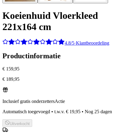
Koeienhuid Vloerkleed
221x164 cm
4.8/5
·
Klantbeoordeling
Productinformatie
€ 159,95
€ 189,95
Inclusief gratis onderzetters
Actie
Automatisch toegevoegd
•
t.w.v.
€ 19,95
•
Nog
25
dagen
Uitverkocht