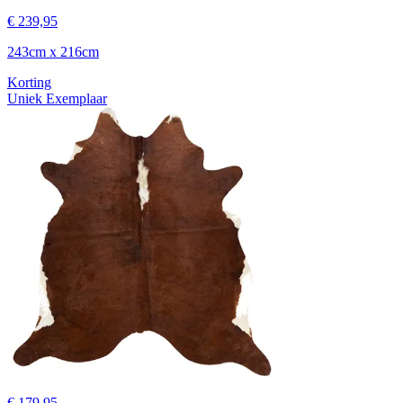
€ 239,95
243cm x 216cm
Korting
Uniek Exemplaar
€ 179,95