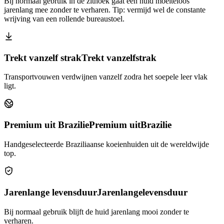
Bij normaal gebruik in de zithoek gaat een huid moeiteloos
jarenlang mee zonder te verharen. Tip: vermijd wel de constante
wrijving van een rollende bureaustoel.
Trekt vanzelf strak
Trekt vanzelf
strak
Transportvouwen verdwijnen vanzelf zodra het soepele leer vlak
ligt.
Premium uit Brazilie
Premium uit
Brazilie
Handgeselecteerde Braziliaanse koeienhuiden uit de wereldwijde
top.
Jarenlange levensduur
Jarenlange
levensduur
Bij normaal gebruik blijft de huid jarenlang mooi zonder te
verharen.