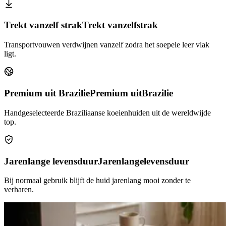
Trekt vanzelf strak
Trekt vanzelf
strak
Transportvouwen verdwijnen vanzelf zodra het soepele leer vlak
ligt.
Premium uit Brazilie
Premium uit
Brazilie
Handgeselecteerde Braziliaanse koeienhuiden uit de wereldwijde
top.
Jarenlange levensduur
Jarenlange
levensduur
Bij normaal gebruik blijft de huid jarenlang mooi zonder te
verharen.