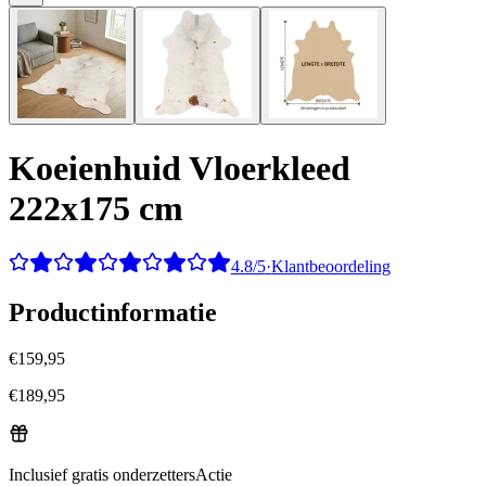
Koeienhuid Vloerkleed
222x175 cm
4.8/5
·
Klantbeoordeling
Productinformatie
€
159,95
€
189,95
Inclusief gratis onderzetters
Actie