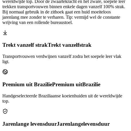
wereldwijde top. Door de zwaartekracht en het zware, soepele leer
trekken transportvouwen binnen enkele dagen vanzelf 100% strak.
Bij normaal gebruik in de zithoek gaat een huid moeiteloos
jarenlang mee zonder te verharen. Tip: vermijd wel de constante
wrijving van een rollende bureaustoel.
Trekt vanzelf strak
Trekt vanzelf
strak
Transportvouwen verdwijnen vanzelf zodra het soepele leer vlak
ligt.
Premium uit Brazilie
Premium uit
Brazilie
Handgeselecteerde Braziliaanse koeienhuiden uit de wereldwijde
top.
Jarenlange levensduur
Jarenlange
levensduur