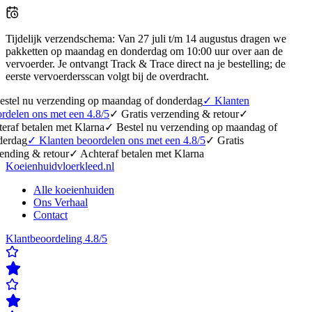
Tijdelijk verzendschema
:
Van 27 juli t/m 14 augustus dragen we
pakketten op maandag en donderdag om 10:00 uur over aan de
vervoerder. Je ontvangt Track & Trace direct na je bestelling; de
eerste vervoerdersscan volgt bij de overdracht.
erzending op maandag of donderdag
✓
Klanten
 met een 4.8/5
✓
Gratis verzending & retour
✓
en met Klarna
✓
Bestel nu verzending op maandag of
lanten beoordelen ons met een 4.8/5
✓
Gratis
etour
✓
Achteraf betalen met Klarna
Koeienhuidvloerkleed.nl
Alle koeienhuiden
Ons Verhaal
Contact
Klantbeoordeling 4.8/5