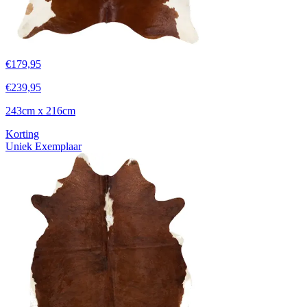
€
179,95
€
239,95
243cm x 216cm
Korting
Uniek Exemplaar