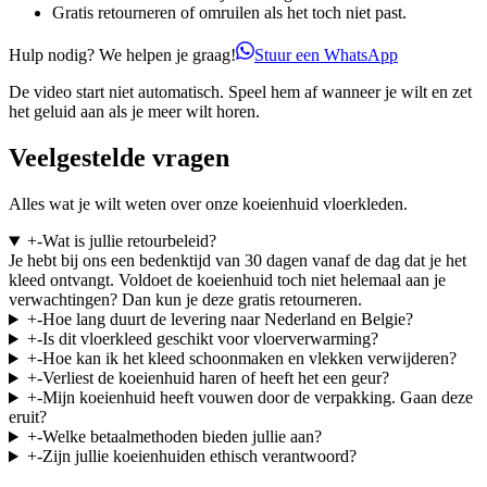
Gratis retourneren of omruilen als het toch niet past.
Hulp nodig? We helpen je graag!
Stuur een WhatsApp
De video start niet automatisch. Speel hem af wanneer je wilt en zet
het geluid aan als je meer wilt horen.
Veelgestelde vragen
Alles wat je wilt weten over onze koeienhuid vloerkleden.
+
-
Wat is jullie retourbeleid?
Je hebt bij ons een bedenktijd van 30 dagen vanaf de dag dat je het
kleed ontvangt. Voldoet de koeienhuid toch niet helemaal aan je
verwachtingen? Dan kun je deze gratis retourneren.
+
-
Hoe lang duurt de levering naar Nederland en Belgie?
+
-
Is dit vloerkleed geschikt voor vloerverwarming?
+
-
Hoe kan ik het kleed schoonmaken en vlekken verwijderen?
+
-
Verliest de koeienhuid haren of heeft het een geur?
+
-
Mijn koeienhuid heeft vouwen door de verpakking. Gaan deze
eruit?
+
-
Welke betaalmethoden bieden jullie aan?
+
-
Zijn jullie koeienhuiden ethisch verantwoord?