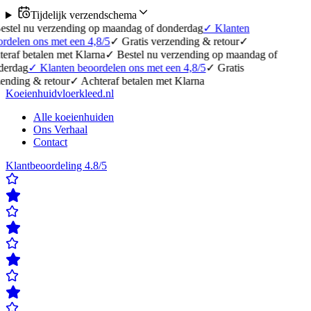
Tijdelijk verzendschema
erzending op maandag of donderdag
✓
Klanten
 met een 4,8/5
✓
Gratis verzending & retour
✓
en met Klarna
✓
Bestel nu verzending op maandag of
lanten beoordelen ons met een 4,8/5
✓
Gratis
etour
✓
Achteraf betalen met Klarna
Koeienhuidvloerkleed.nl
Alle koeienhuiden
Ons Verhaal
Contact
Klantbeoordeling 4.8/5