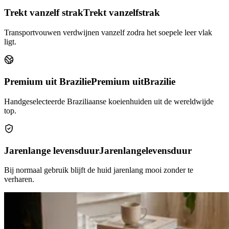
Trekt vanzelf strak
Trekt vanzelf
strak
Transportvouwen verdwijnen vanzelf zodra het soepele leer vlak
ligt.
Premium uit Brazilie
Premium uit
Brazilie
Handgeselecteerde Braziliaanse koeienhuiden uit de wereldwijde
top.
Jarenlange levensduur
Jarenlange
levensduur
Bij normaal gebruik blijft de huid jarenlang mooi zonder te
verharen.