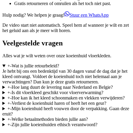
Gratis retourneren of omruilen als het toch niet past.
Hulp nodig? We helpen je graag!
Stuur een WhatsApp
De video start niet automatisch. Speel hem af wanneer je wilt en zet
het geluid aan als je meer wilt horen.
Veelgestelde vragen
Alles wat je wilt weten over onze koeienhuid vloerkleden.
+
-
Wat is jullie retourbeleid?
Je hebt bij ons een bedenktijd van 30 dagen vanaf de dag dat je het
kleed ontvangt. Voldoet de koeienhuid toch niet helemaal aan je
verwachtingen? Dan kun je deze gratis retourneren.
+
-
Hoe lang duurt de levering naar Nederland en Belgie?
+
-
Is dit vloerkleed geschikt voor vloerverwarming?
+
-
Hoe kan ik het kleed schoonmaken en vlekken verwijderen?
+
-
Verliest de koeienhuid haren of heeft het een geur?
+
-
Mijn koeienhuid heeft vouwen door de verpakking. Gaan deze
eruit?
+
-
Welke betaalmethoden bieden jullie aan?
+
-
Zijn jullie koeienhuiden ethisch verantwoord?