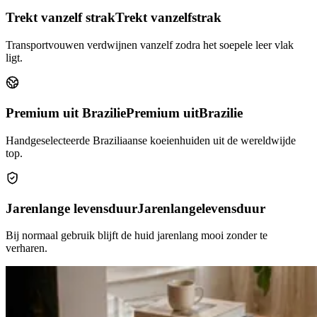
Trekt vanzelf strak
Trekt vanzelf
strak
Transportvouwen verdwijnen vanzelf zodra het soepele leer vlak
ligt.
Premium uit Brazilie
Premium uit
Brazilie
Handgeselecteerde Braziliaanse koeienhuiden uit de wereldwijde
top.
Jarenlange levensduur
Jarenlange
levensduur
Bij normaal gebruik blijft de huid jarenlang mooi zonder te
verharen.