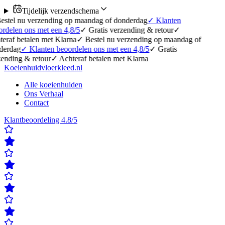
Tijdelijk verzendschema
erzending op maandag of donderdag
✓
Klanten
 met een 4,8/5
✓
Gratis verzending & retour
✓
en met Klarna
✓
Bestel nu verzending op maandag of
lanten beoordelen ons met een 4,8/5
✓
Gratis
etour
✓
Achteraf betalen met Klarna
Koeienhuidvloerkleed.nl
Alle koeienhuiden
Ons Verhaal
Contact
Klantbeoordeling 4.8/5