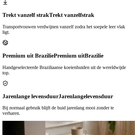
Trekt vanzelf strak
Trekt vanzelf
strak
Transportvouwen verdwijnen vanzelf zodra het soepele leer vlak
ligt.
Premium uit Brazilie
Premium uit
Brazilie
Handgeselecteerde Braziliaanse koeienhuiden uit de wereldwijde
top.
Jarenlange levensduur
Jarenlange
levensduur
Bij normaal gebruik blijft de huid jarenlang mooi zonder te
verharen.