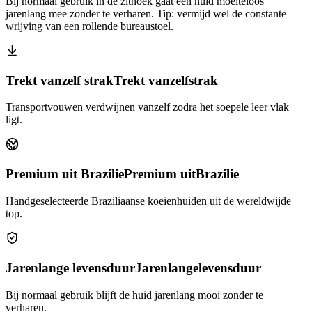
Bij normaal gebruik in de zithoek gaat een huid moeiteloos
jarenlang mee zonder te verharen. Tip: vermijd wel de constante
wrijving van een rollende bureaustoel.
Trekt vanzelf strak
Trekt vanzelf
strak
Transportvouwen verdwijnen vanzelf zodra het soepele leer vlak
ligt.
Premium uit Brazilie
Premium uit
Brazilie
Handgeselecteerde Braziliaanse koeienhuiden uit de wereldwijde
top.
Jarenlange levensduur
Jarenlange
levensduur
Bij normaal gebruik blijft de huid jarenlang mooi zonder te
verharen.