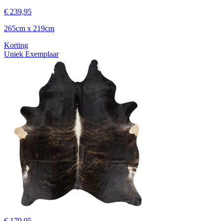
€ 239,95
265cm x 219cm
Korting
Uniek Exemplaar
€ 179,95