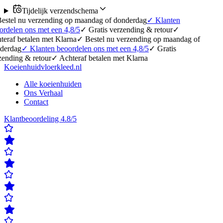
Tijdelijk verzendschema
erzending op maandag of donderdag
✓
Klanten
 met een 4,8/5
✓
Gratis verzending & retour
✓
en met Klarna
✓
Bestel nu verzending op maandag of
lanten beoordelen ons met een 4,8/5
✓
Gratis
etour
✓
Achteraf betalen met Klarna
Koeienhuidvloerkleed.nl
Alle koeienhuiden
Ons Verhaal
Contact
Klantbeoordeling 4.8/5