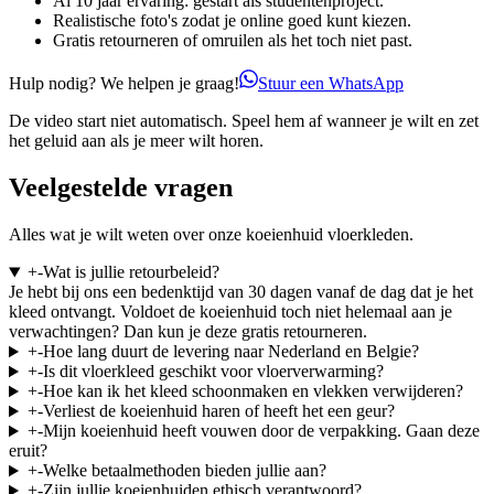
Al 10 jaar ervaring: gestart als studentenproject.
Realistische foto's zodat je online goed kunt kiezen.
Gratis retourneren of omruilen als het toch niet past.
Hulp nodig? We helpen je graag!
Stuur een WhatsApp
De video start niet automatisch. Speel hem af wanneer je wilt en zet
het geluid aan als je meer wilt horen.
Veelgestelde vragen
Alles wat je wilt weten over onze koeienhuid vloerkleden.
+
-
Wat is jullie retourbeleid?
Je hebt bij ons een bedenktijd van 30 dagen vanaf de dag dat je het
kleed ontvangt. Voldoet de koeienhuid toch niet helemaal aan je
verwachtingen? Dan kun je deze gratis retourneren.
+
-
Hoe lang duurt de levering naar Nederland en Belgie?
+
-
Is dit vloerkleed geschikt voor vloerverwarming?
+
-
Hoe kan ik het kleed schoonmaken en vlekken verwijderen?
+
-
Verliest de koeienhuid haren of heeft het een geur?
+
-
Mijn koeienhuid heeft vouwen door de verpakking. Gaan deze
eruit?
+
-
Welke betaalmethoden bieden jullie aan?
+
-
Zijn jullie koeienhuiden ethisch verantwoord?