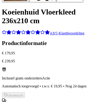
Koeienhuid Vloerkleed
236x210 cm
4.8/5
·
Klantbeoordeling
Productinformatie
€ 179,95
€ 239,95
Inclusief gratis onderzetters
Actie
Automatisch toegevoegd
•
t.w.v.
€ 19,95
•
Nog
24
dagen
Uitverkocht